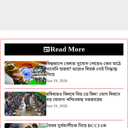
Read More
বিশ্বকাপে খেলার সুযোগ পেয়েও কেন মাঠে
নামেনি ভারত? আজও বিতর্ক সেই সিদ্ধান্ত
নিয়ে
June 19, 2026
রবিবারও মিলবে মিড ডে মিল! যোগ দিবসে
বড় ঘোষণা পশ্চিমবঙ্গ সরকারের
June 19, 2026
বৈভব সূর্যবংশীকে নিয়ে BCCI-কে