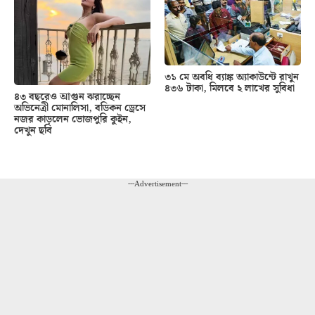
৩১ মে অবধি ব্যাঙ্ক অ্যাকাউন্টে রাখুন
৪৩৬ টাকা, মিলবে ২ লাখের সুবিধা
৪৩ বছরেও আগুন ঝরাচ্ছেন
অভিনেত্রী মোনালিসা, বডিকন ড্রেসে
নজর কাড়লেন ভোজপুরি কুইন,
দেখুন ছবি
---Advertisement---