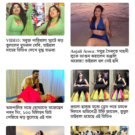
VIDEO: সবুজ পাতিয়ালা স্যুটে ঝড়
তুললেন মুসকান বেবি, ভাইরাল
নাচের ভিডিও দেখে মুগ্ধ ভক্তরা
Anjali Arora: সমুদ্র সৈকতে সাহসী
লুকে আগুন ঝরালেন অঞ্জলি
অরোরা! ভাইরাল হল সেই ছবি
কালো ছাতার মতো ড্রেস পরে চমকে
অম্রপালির সঙ্গে রোম্যান্সে মজেছেন
দিলনে অভিনেত্রী উর্ফি জাভেদ, তুমুল
পবন সিং, ১০০ মিলিয়ন ভিউ
ভাইরাল হয়েছে এই ভিডিও
পেরিয়ে ঝড় তুলেছে এই গান