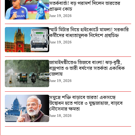
সতর্কবার্তা! বড় পরামর্শ দিলেন ভারতের
প্রাক্তন কোচ
June 19, 2026
স্মার্ট মিটার নিয়ে হাইকোর্টে মামলা! সরকারি
কর্মীদের বাধ্যতামূলক নির্দেশে প্রশ্নচিহ্ন
June 19, 2026
জামাইষষ্ঠীতেও ভিজবে বাংলা! ঝড়-বৃষ্টি,
বজ্রপাত ও ভারী বর্ষণের সতর্কতা একাধিক
জেলায়
June 19, 2026
সমুদ্রে শক্তি বাড়াবে ভারত! একসঙ্গে
উদ্বোধন হতে পারে ৩ যুদ্ধজাহাজ, বাড়বে
নৌসেনার ক্ষমতা
June 18, 2026