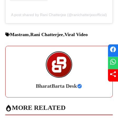
A post shared by Rani Chatterjee (@ranichatterjeeofficial)
Mastram
,
Rani Chatterjee
,
Viral Video
BharatBarta Desk
MORE RELATED