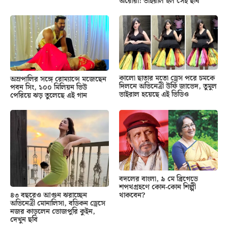
অরোরা! ভাইরাল হল সেই ছবি
কালো ছাতার মতো ড্রেস পরে চমকে
অম্রপালির সঙ্গে রোম্যান্সে মজেছেন
দিলনে অভিনেত্রী উর্ফি জাভেদ, তুমুল
পবন সিং, ১০০ মিলিয়ন ভিউ
ভাইরাল হয়েছে এই ভিডিও
পেরিয়ে ঝড় তুলেছে এই গান
বদলের বাংলা, ৯ মে ব্রিগেডে
শপথগ্রহণে কোন-কোন শিল্পী
থাকবেন?
৪৩ বছরেও আগুন ঝরাচ্ছেন
অভিনেত্রী মোনালিসা, বডিকন ড্রেসে
নজর কাড়লেন ভোজপুরি কুইন,
দেখুন ছবি