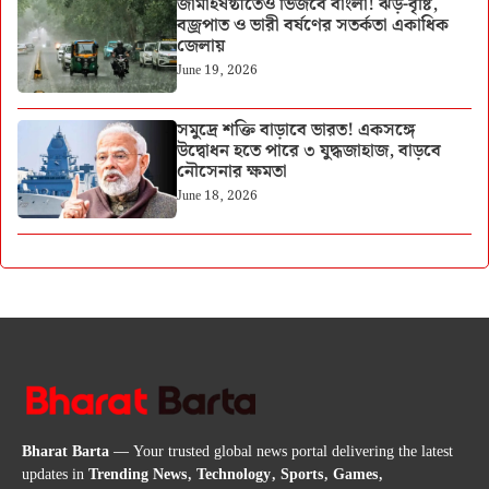
জামাইষষ্ঠীতেও ভিজবে বাংলা! ঝড়-বৃষ্টি,
বজ্রপাত ও ভারী বর্ষণের সতর্কতা একাধিক
জেলায়
June 19, 2026
সমুদ্রে শক্তি বাড়াবে ভারত! একসঙ্গে
উদ্বোধন হতে পারে ৩ যুদ্ধজাহাজ, বাড়বে
নৌসেনার ক্ষমতা
June 18, 2026
Bharat Barta
— Your trusted global news portal delivering the latest
updates in
Trending News, Technology, Sports, Games,