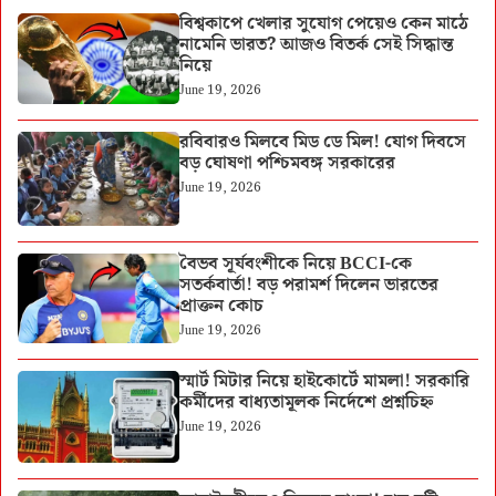
বিশ্বকাপে খেলার সুযোগ পেয়েও কেন মাঠে
নামেনি ভারত? আজও বিতর্ক সেই সিদ্ধান্ত
নিয়ে
June 19, 2026
রবিবারও মিলবে মিড ডে মিল! যোগ দিবসে
বড় ঘোষণা পশ্চিমবঙ্গ সরকারের
June 19, 2026
বৈভব সূর্যবংশীকে নিয়ে BCCI-কে
সতর্কবার্তা! বড় পরামর্শ দিলেন ভারতের
প্রাক্তন কোচ
June 19, 2026
স্মার্ট মিটার নিয়ে হাইকোর্টে মামলা! সরকারি
কর্মীদের বাধ্যতামূলক নির্দেশে প্রশ্নচিহ্ন
June 19, 2026