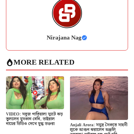
Nirajana Nag
MORE RELATED
VIDEO: সবুজ পাতিয়ালা স্যুটে ঝড়
তুললেন মুসকান বেবি, ভাইরাল
নাচের ভিডিও দেখে মুগ্ধ ভক্তরা
Anjali Arora: সমুদ্র সৈকতে সাহসী
লুকে আগুন ঝরালেন অঞ্জলি