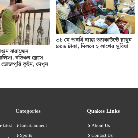
৩১ মে অবধি ব্যাঙ্ক অ্যাকাউন্টে রাখুন
৪৩৬ টাকা, মিলবে ২ লাখের সুবিধা
ুন ঝরাচ্ছেন
ালিসা, বডিকন ড্রেসে
ভোজপুরি কুইন, দেখুন
Categories
Quakes Links
Entertainment
About Us
 latest
Sports
Contact Us