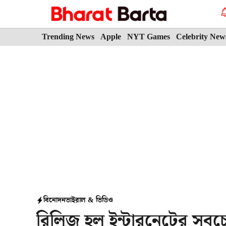
Skip
to
content
Trending News
Apple
NYT Games
Celebrity New
বিনোদন
ভাইরাল & ভিডিও
রিলিজ হল ইন্টারনেটের সবচে