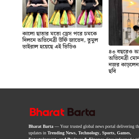
কালো ছাতার মতো ড্রেস পরে চমকে
দিলনে অভিনেত্রী উর্ফি জাভেদ, তুমুল
ভাইরাল হয়েছে এই ভিডিও
৪৩ বছরেও আগ
অভিনেত্রী মোন
নজর কাড়লেন 
ছবি
Bharat Barta
— Your trusted global news portal delivering the
updates in
Trending News, Technology, Sports, Games,