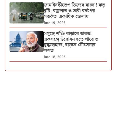
জামাইষষ্ঠীতেও ভিজবে বাংলা! ঝড়-
বৃষ্টি, বজ্রপাত ও ভারী বর্ষণের
সতর্কতা একাধিক জেলায়
June 19, 2026
সমুদ্রে শক্তি বাড়াবে ভারত!
একসঙ্গে উদ্বোধন হতে পারে ৩
যুদ্ধজাহাজ, বাড়বে নৌসেনার
ক্ষমতা
June 18, 2026