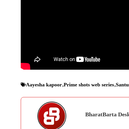
Aayesha kapoor
,
Prime shots web series
,
Santu
BharatBarta Des