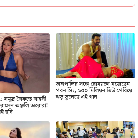
অম্রপালির সঙ্গে রোম্যান্সে মজেছেন
পবন সিং, ১০০ মিলিয়ন ভিউ পেরিয়ে
ঝড় তুলেছে এই গান
: সমুদ্র সৈকতে সাহসী
রালেন অঞ্জলি অরোরা!
েই ছবি