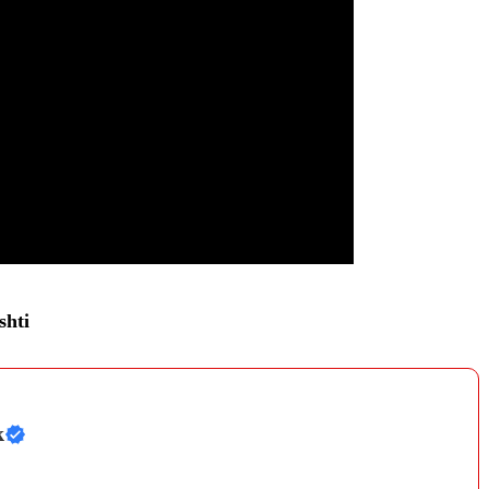
shti
k