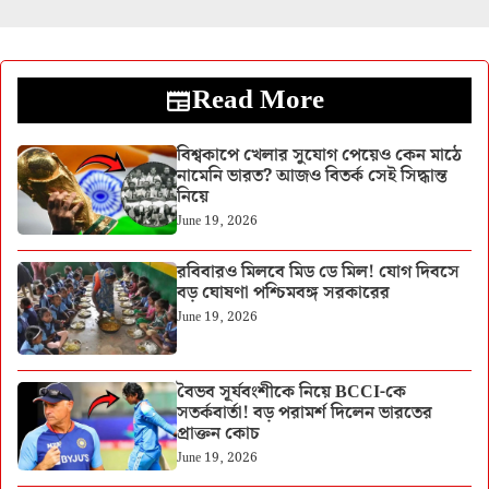
Read More
বিশ্বকাপে খেলার সুযোগ পেয়েও কেন মাঠে
নামেনি ভারত? আজও বিতর্ক সেই সিদ্ধান্ত
নিয়ে
June 19, 2026
রবিবারও মিলবে মিড ডে মিল! যোগ দিবসে
বড় ঘোষণা পশ্চিমবঙ্গ সরকারের
June 19, 2026
বৈভব সূর্যবংশীকে নিয়ে BCCI-কে
সতর্কবার্তা! বড় পরামর্শ দিলেন ভারতের
প্রাক্তন কোচ
June 19, 2026