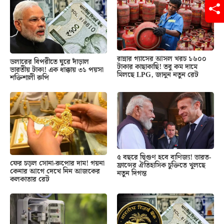
রান্নার গ্যাসের আসল খরচ ১৬০০
ডলারের বিপরীতে ঘুরে দাঁড়াল
টাকার কাছাকাছি! তবু কম দামে
ভারতীয় টাকা! এক ধাক্কায় ৩১ পয়সা
মিলছে LPG, জানুন নতুন রেট
শক্তিশালী রুপি
৫ বছরে দ্বিগুণ হবে বাণিজ্য! ভারত-
ফের চড়ল সোনা-রুপোর দাম! গয়না
ফ্রান্সের ঐতিহাসিক চুক্তিতে খুলছে
কেনার আগে দেখে নিন আজকের
নতুন দিগন্ত
কলকাতার রেট