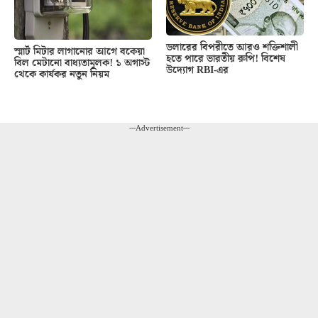
ডলারের বিপরীতে আরও শক্তিশালী
স্মার্ট মিটার লাগানোর আগে বকেয়া
হতে পারে ভারতীয় রুপি! বিশেষ
বিল মেটানো বাধ্যতামূলক! ১ অগাস্ট
উদ্যোগ RBI-এর
থেকে কার্যকর নতুন নিয়ম
---Advertisement---