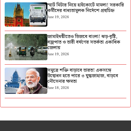
স্মার্ট মিটার নিয়ে হাইকোর্টে মামলা! সরকারি
কর্মীদের বাধ্যতামূলক নির্দেশে প্রশ্নচিহ্ন
June 19, 2026
জামাইষষ্ঠীতেও ভিজবে বাংলা! ঝড়-বৃষ্টি,
বজ্রপাত ও ভারী বর্ষণের সতর্কতা একাধিক
জেলায়
June 19, 2026
সমুদ্রে শক্তি বাড়াবে ভারত! একসঙ্গে
উদ্বোধন হতে পারে ৩ যুদ্ধজাহাজ, বাড়বে
নৌসেনার ক্ষমতা
June 18, 2026