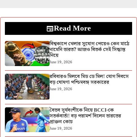
Read More
বিশ্বকাপে খেলার সুযোগ পেয়েও কেন মাঠে
নামেনি ভারত? আজও বিতর্ক সেই সিদ্ধান্ত
নিয়ে
June 19, 2026
রবিবারও মিলবে মিড ডে মিল! যোগ দিবসে
বড় ঘোষণা পশ্চিমবঙ্গ সরকারের
June 19, 2026
বৈভব সূর্যবংশীকে নিয়ে BCCI-কে
সতর্কবার্তা! বড় পরামর্শ দিলেন ভারতের
প্রাক্তন কোচ
June 19, 2026