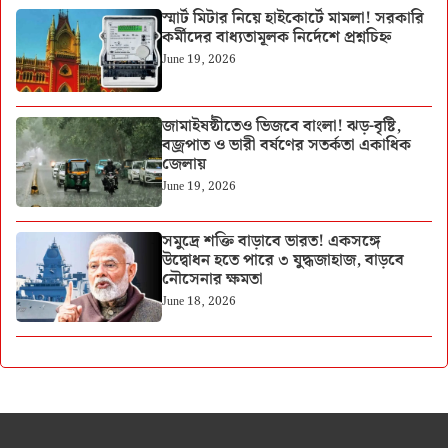
স্মার্ট মিটার নিয়ে হাইকোর্টে মামলা! সরকারি
কর্মীদের বাধ্যতামূলক নির্দেশে প্রশ্নচিহ্ন
June 19, 2026
জামাইষষ্ঠীতেও ভিজবে বাংলা! ঝড়-বৃষ্টি,
বজ্রপাত ও ভারী বর্ষণের সতর্কতা একাধিক
জেলায়
June 19, 2026
সমুদ্রে শক্তি বাড়াবে ভারত! একসঙ্গে
উদ্বোধন হতে পারে ৩ যুদ্ধজাহাজ, বাড়বে
নৌসেনার ক্ষমতা
June 18, 2026