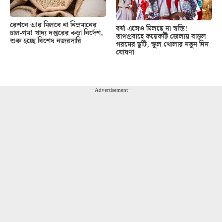
রেশনে আর মিলবে না নিম্নমানের
বর্ষা এসেও মিলছে না স্বস্তি!
চাল-গম! খাদ্য দপ্তরের কড়া নির্দেশ,
তাপপ্রবাহে কয়েকটি জেলায় বাড়ল
শুরু হচ্ছে বিশেষ নজরদারি
গরমের ছুটি, স্কুল খোলার নতুন দিন
ঘোষণা
---Advertisement---