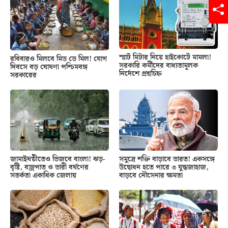
স্মার্ট মিটার নিয়ে হাইকোর্টে মামলা!
রবিবারও মিলবে মিড ডে মিল! যোগ
সরকারি কর্মীদের বাধ্যতামূলক
দিবসে বড় ঘোষণা পশ্চিমবঙ্গ
নির্দেশে প্রশ্নচিহ্ন
সরকারের
জামাইষষ্ঠীতেও ভিজবে বাংলা! ঝড়-
সমুদ্রে শক্তি বাড়াবে ভারত! একসঙ্গে
বৃষ্টি, বজ্রপাত ও ভারী বর্ষণের
উদ্বোধন হতে পারে ৩ যুদ্ধজাহাজ,
সতর্কতা একাধিক জেলায়
বাড়বে নৌসেনার ক্ষমতা