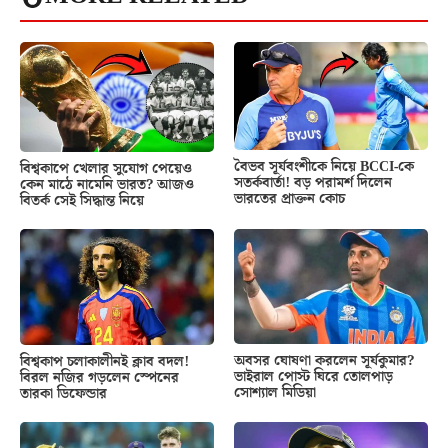
বৈভব সূর্যবংশীকে নিয়ে BCCI-কে
বিশ্বকাপে খেলার সুযোগ পেয়েও
সতর্কবার্তা! বড় পরামর্শ দিলেন
কেন মাঠে নামেনি ভারত? আজও
ভারতের প্রাক্তন কোচ
বিতর্ক সেই সিদ্ধান্ত নিয়ে
অবসর ঘোষণা করলেন সূর্যকুমার?
বিশ্বকাপ চলাকালীনই ক্লাব বদল!
ভাইরাল পোস্ট ঘিরে তোলপাড়
বিরল নজির গড়লেন স্পেনের
সোশ্যাল মিডিয়া
তারকা ডিফেন্ডার