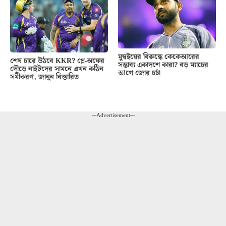
মুম্বইয়ের বিরুদ্ধে কেকেআরের
শেষ চারে উঠবে KKR? প্লে-অফের
সম্ভাব্য একাদশে কারা? বড় ম্যাচের
দৌড়ে নাইটদের সামনে এখন কঠিন
আগে জোর চর্চা
সমীকরণ, জানুন বিস্তারিত
---Advertisement---