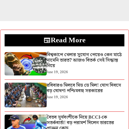
Read More
বিশ্বকাপে খেলার সুযোগ পেয়েও কেন মাঠে
নামেনি ভারত? আজও বিতর্ক সেই সিদ্ধান্ত
নিয়ে
June 19, 2026
রবিবারও মিলবে মিড ডে মিল! যোগ দিবসে
বড় ঘোষণা পশ্চিমবঙ্গ সরকারের
June 19, 2026
বৈভব সূর্যবংশীকে নিয়ে BCCI-কে
সতর্কবার্তা! বড় পরামর্শ দিলেন ভারতের
প্রাক্তন কোচ