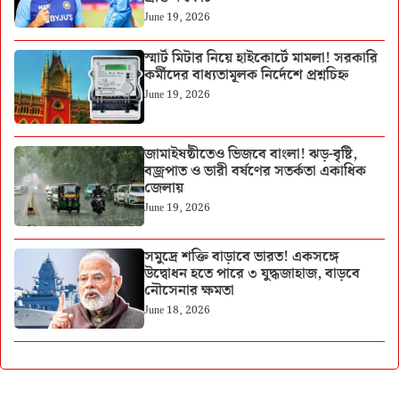
June 19, 2026
স্মার্ট মিটার নিয়ে হাইকোর্টে মামলা! সরকারি
কর্মীদের বাধ্যতামূলক নির্দেশে প্রশ্নচিহ্ন
June 19, 2026
জামাইষষ্ঠীতেও ভিজবে বাংলা! ঝড়-বৃষ্টি,
বজ্রপাত ও ভারী বর্ষণের সতর্কতা একাধিক
জেলায়
June 19, 2026
সমুদ্রে শক্তি বাড়াবে ভারত! একসঙ্গে
উদ্বোধন হতে পারে ৩ যুদ্ধজাহাজ, বাড়বে
নৌসেনার ক্ষমতা
June 18, 2026