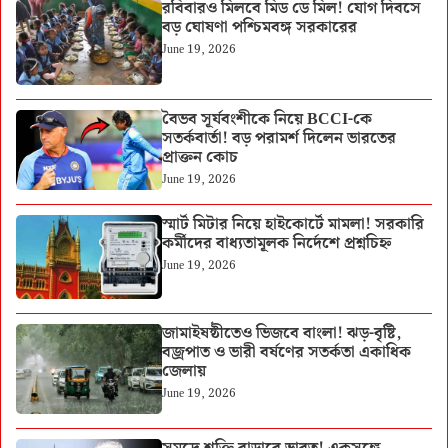
রবিবারও মিলবে মিড ডে মিল! যোগ দিবসে
বড় ঘোষণা পশ্চিমবঙ্গ সরকারের
June 19, 2026
বৈভব সূর্যবংশীকে নিয়ে BCCI-কে
সতর্কবার্তা! বড় পরামর্শ দিলেন ভারতের
প্রাক্তন কোচ
June 19, 2026
স্মার্ট মিটার নিয়ে হাইকোর্টে মামলা! সরকারি
কর্মীদের বাধ্যতামূলক নির্দেশে প্রশ্নচিহ্ন
June 19, 2026
জামাইষষ্ঠীতেও ভিজবে বাংলা! ঝড়-বৃষ্টি,
বজ্রপাত ও ভারী বর্ষণের সতর্কতা একাধিক
জেলায়
June 19, 2026