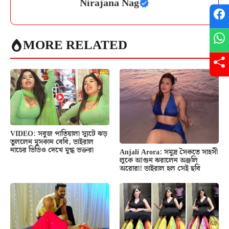
Nirajana Nag
MORE RELATED
VIDEO: সবুজ পাতিয়ালা স্যুটে ঝড়
তুললেন মুসকান বেবি, ভাইরাল
নাচের ভিডিও দেখে মুগ্ধ ভক্তরা
Anjali Arora: সমুদ্র সৈকতে সাহসী
লুকে আগুন ঝরালেন অঞ্জলি
অরোরা! ভাইরাল হল সেই ছবি