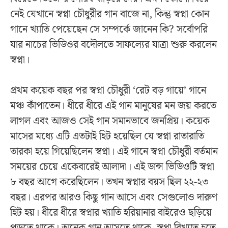
নেই যেখানে স্বপ্না চৌধুরীর গান বাজে না, কিন্তু স্বপ্না কোন
গানে খ্যাতি পেয়েছেন সে সম্পর্কে জানেন কি? সর্বোপরি
যার নাচের ভিডিওর বদৌলতে সাফল্যের যাত্রা শুরু করলেন
স্বপ্না।
প্রথম কয়েক বছর পর স্বপ্না চৌধুরী ‘রেট বড় গায়ে’ গানে
মঞ্চ কাঁপাতেন। ধীরে ধীরে এই গান মানুষের মন জয় করতে
লাগল এবং আজও সেই গান সমানভাবে জনপ্রিয়। কয়েক
মাসের মধ্যে এটি এতটাই হিট হয়েছিল যে স্বপ্না রাতারাতি
তারকা হয়ে গিয়েছিলেন স্বপ্না। এই গানে স্বপ্না চৌধুরী বর্তমান
সময়ের চেয়ে একেবারেই আলাদা। এই ডান্স ভিডিওটি স্বপ্না
৮ বছর আগে করেছিলেন। তখন স্বপ্নার বয়স ছিল ২২-২৩
বছর। এরপর আরও কিছু গান আসে এবং সেগুলোও দারুণ
হিট হয়। ধীরে ধীরে স্বপ্নার খ্যাতি হরিয়ানার বাইরেও ছড়িয়ে
পড়তে থাকে। অনেক গান আসতে থাকে, স্বপ্না বিখ্যাত হতে