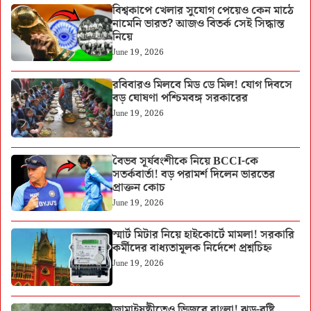
বিশ্বকাপে খেলার সুযোগ পেয়েও কেন মাঠে
নামেনি ভারত? আজও বিতর্ক সেই সিদ্ধান্ত
নিয়ে
June 19, 2026
রবিবারও মিলবে মিড ডে মিল! যোগ দিবসে
বড় ঘোষণা পশ্চিমবঙ্গ সরকারের
June 19, 2026
বৈভব সূর্যবংশীকে নিয়ে BCCI-কে
সতর্কবার্তা! বড় পরামর্শ দিলেন ভারতের
প্রাক্তন কোচ
June 19, 2026
স্মার্ট মিটার নিয়ে হাইকোর্টে মামলা! সরকারি
কর্মীদের বাধ্যতামূলক নির্দেশে প্রশ্নচিহ্ন
June 19, 2026
জামাইষষ্ঠীতেও ভিজবে বাংলা! ঝড়-বৃষ্টি,