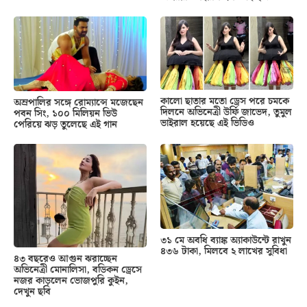
কালো ছাতার মতো ড্রেস পরে চমকে
অম্রপালির সঙ্গে রোম্যান্সে মজেছেন
দিলনে অভিনেত্রী উর্ফি জাভেদ, তুমুল
পবন সিং, ১০০ মিলিয়ন ভিউ
ভাইরাল হয়েছে এই ভিডিও
পেরিয়ে ঝড় তুলেছে এই গান
৩১ মে অবধি ব্যাঙ্ক অ্যাকাউন্টে রাখুন
৪৩৬ টাকা, মিলবে ২ লাখের সুবিধা
৪৩ বছরেও আগুন ঝরাচ্ছেন
অভিনেত্রী মোনালিসা, বডিকন ড্রেসে
নজর কাড়লেন ভোজপুরি কুইন,
দেখুন ছবি