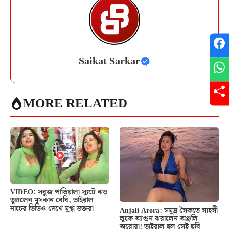
Saikat Sarkar
MORE RELATED
VIDEO: সবুজ পাতিয়ালা স্যুটে ঝড়
তুললেন মুসকান বেবি, ভাইরাল
নাচের ভিডিও দেখে মুগ্ধ ভক্তরা
Anjali Arora: সমুদ্র সৈকতে সাহসী
লুকে আগুন ঝরালেন অঞ্জলি
অরোরা! ভাইরাল হল সেই ছবি