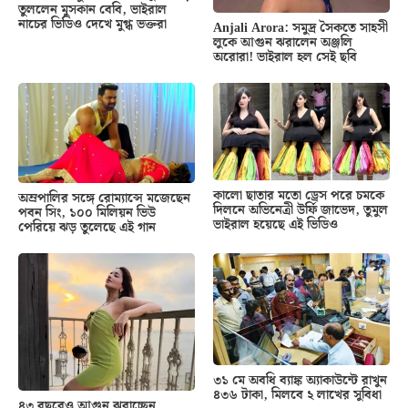
তুললেন মুসকান বেবি, ভাইরাল
নাচের ভিডিও দেখে মুগ্ধ ভক্তরা
Anjali Arora: সমুদ্র সৈকতে সাহসী
লুকে আগুন ঝরালেন অঞ্জলি
অরোরা! ভাইরাল হল সেই ছবি
কালো ছাতার মতো ড্রেস পরে চমকে
অম্রপালির সঙ্গে রোম্যান্সে মজেছেন
দিলনে অভিনেত্রী উর্ফি জাভেদ, তুমুল
পবন সিং, ১০০ মিলিয়ন ভিউ
ভাইরাল হয়েছে এই ভিডিও
পেরিয়ে ঝড় তুলেছে এই গান
৩১ মে অবধি ব্যাঙ্ক অ্যাকাউন্টে রাখুন
৪৩৬ টাকা, মিলবে ২ লাখের সুবিধা
৪৩ বছরেও আগুন ঝরাচ্ছেন