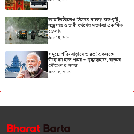
জামাইষষ্ঠীতেও ভিজবে বাংলা! ঝড়-বৃষ্টি,
বজ্রপাত ও ভারী বর্ষণের সতর্কতা একাধিক
জেলায়
June 19, 2026
সমুদ্রে শক্তি বাড়াবে ভারত! একসঙ্গে
উদ্বোধন হতে পারে ৩ যুদ্ধজাহাজ, বাড়বে
নৌসেনার ক্ষমতা
June 18, 2026