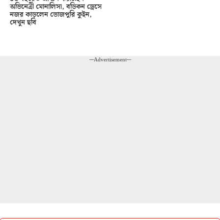
অভিনেত্রী মোনালিসা, বডিকন ড্রেসে
নজর কাড়লেন ভোজপুরি কুইন,
দেখুন ছবি
---Advertisement---