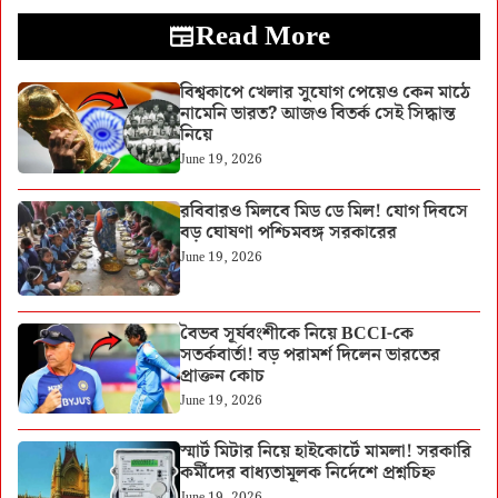
Read More
বিশ্বকাপে খেলার সুযোগ পেয়েও কেন মাঠে
নামেনি ভারত? আজও বিতর্ক সেই সিদ্ধান্ত
নিয়ে
June 19, 2026
রবিবারও মিলবে মিড ডে মিল! যোগ দিবসে
বড় ঘোষণা পশ্চিমবঙ্গ সরকারের
June 19, 2026
বৈভব সূর্যবংশীকে নিয়ে BCCI-কে
সতর্কবার্তা! বড় পরামর্শ দিলেন ভারতের
প্রাক্তন কোচ
June 19, 2026
স্মার্ট মিটার নিয়ে হাইকোর্টে মামলা! সরকারি
কর্মীদের বাধ্যতামূলক নির্দেশে প্রশ্নচিহ্ন
June 19, 2026