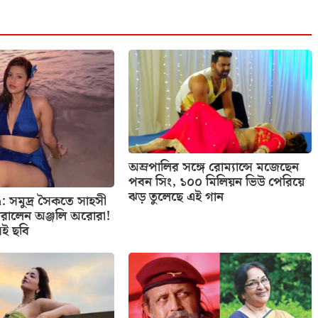
অম্রপালির সঙ্গে রোম্যান্সে মজেছেন
পবন সিং, ১০০ মিলিয়ন ভিউ পেরিয়ে
ঝড় তুলেছে এই গান
: সমুদ্র সৈকতে সাহসী
রালেন অঞ্জলি অরোরা!
েই ছবি