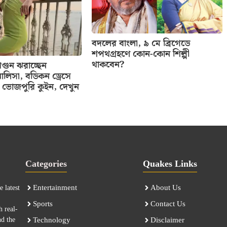
বদলের বাংলা, ৯ মে ব্রিগেডে
শপথগ্রহণে কোন-কোন শিল্পী
থাকবেন?
ুন ঝরাচ্ছেন
ালিসা, বডিকন ড্রেসে
ভোজপুরি কুইন, দেখুন
Categories
Quakes Links
Entertainment
About Us
 latest
Sports
Contact Us
h real-
nd the
Technology
Disclaimer