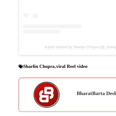
A post shared by Sherlyn Chopra (@_sherl
Sharlin Chopra
,
viral Reel video
BharatBarta Des