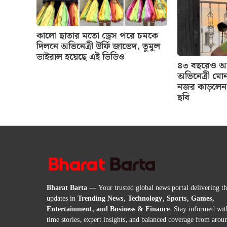
কালো ছাতার মতো ড্রেস পরে চমকে
দিলনে অভিনেত্রী উর্ফি জাভেদ, তুমুল
ভাইরাল হয়েছে এই ভিডিও
৪৩ বছরেও আগ
অভিনেত্রী মোন
নজর কাড়লেন 
ছবি
Bharat Barta
— Your trusted global news portal delivering the
updates in
Trending News, Technology, Sports, Games,
Entertainment, and Business & Finance
. Stay informed wit
time stories, expert insights, and balanced coverage from arou