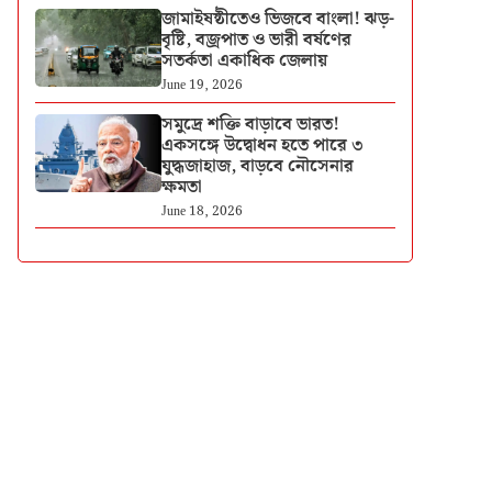
জামাইষষ্ঠীতেও ভিজবে বাংলা! ঝড়-
বৃষ্টি, বজ্রপাত ও ভারী বর্ষণের
সতর্কতা একাধিক জেলায়
June 19, 2026
সমুদ্রে শক্তি বাড়াবে ভারত!
একসঙ্গে উদ্বোধন হতে পারে ৩
যুদ্ধজাহাজ, বাড়বে নৌসেনার
ক্ষমতা
June 18, 2026