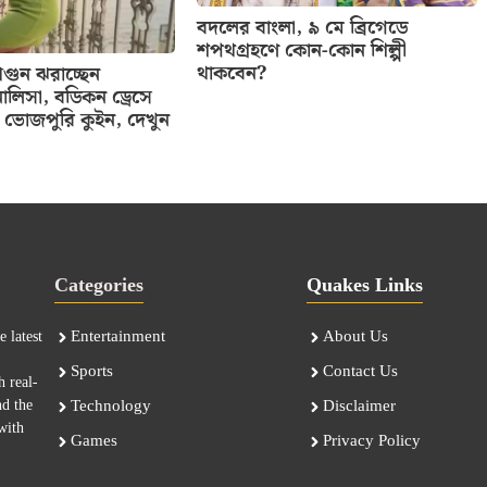
বদলের বাংলা, ৯ মে ব্রিগেডে
শপথগ্রহণে কোন-কোন শিল্পী
থাকবেন?
ুন ঝরাচ্ছেন
ালিসা, বডিকন ড্রেসে
ভোজপুরি কুইন, দেখুন
Categories
Quakes Links
Entertainment
About Us
 latest
Sports
Contact Us
h real-
nd the
Technology
Disclaimer
with
Games
Privacy Policy