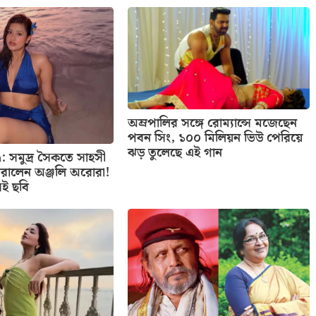
অম্রপালির সঙ্গে রোম্যান্সে মজেছেন
পবন সিং, ১০০ মিলিয়ন ভিউ পেরিয়ে
ঝড় তুলেছে এই গান
: সমুদ্র সৈকতে সাহসী
রালেন অঞ্জলি অরোরা!
েই ছবি