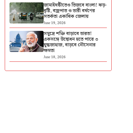
জামাইষষ্ঠীতেও ভিজবে বাংলা! ঝড়-
বৃষ্টি, বজ্রপাত ও ভারী বর্ষণের
সতর্কতা একাধিক জেলায়
June 19, 2026
সমুদ্রে শক্তি বাড়াবে ভারত!
একসঙ্গে উদ্বোধন হতে পারে ৩
যুদ্ধজাহাজ, বাড়বে নৌসেনার
ক্ষমতা
June 18, 2026