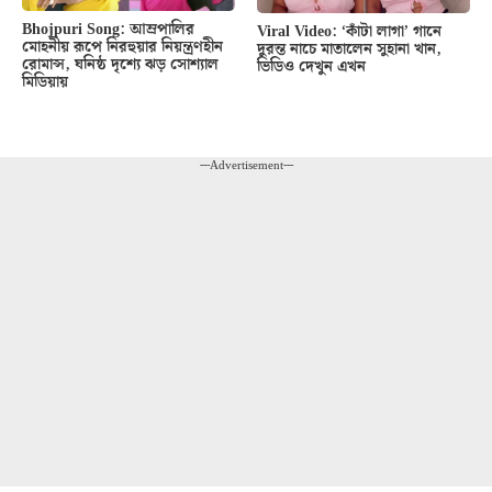
Bhojpuri Song: আম্রপালির
Viral Video: ‘কাঁটা লাগা’ গানে
মোহনীয় রূপে নিরহুয়ার নিয়ন্ত্রণহীন
দুরন্ত নাচে মাতালেন সুহানা খান,
রোমান্স, ঘনিষ্ঠ দৃশ্যে ঝড় সোশ্যাল
ভিডিও দেখুন এখন
মিডিয়ায়
---Advertisement---