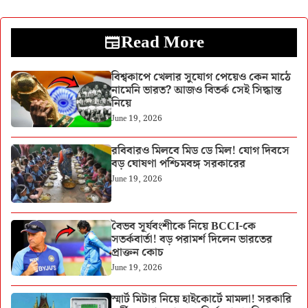
Read More
বিশ্বকাপে খেলার সুযোগ পেয়েও কেন মাঠে
নামেনি ভারত? আজও বিতর্ক সেই সিদ্ধান্ত
নিয়ে
June 19, 2026
রবিবারও মিলবে মিড ডে মিল! যোগ দিবসে
বড় ঘোষণা পশ্চিমবঙ্গ সরকারের
June 19, 2026
বৈভব সূর্যবংশীকে নিয়ে BCCI-কে
সতর্কবার্তা! বড় পরামর্শ দিলেন ভারতের
প্রাক্তন কোচ
June 19, 2026
স্মার্ট মিটার নিয়ে হাইকোর্টে মামলা! সরকারি