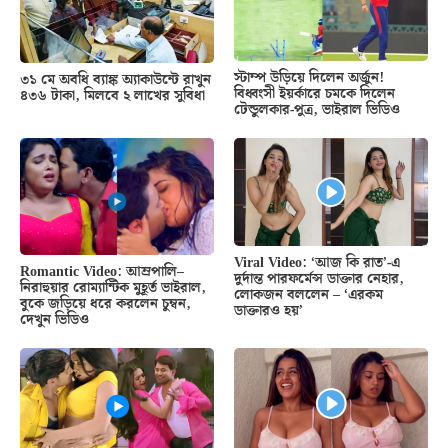
স্টাম্প উড়িয়ে দিলেন অর্জুন!
৩১ মে অবধি ব্যাঙ্ক অ্যাকাউন্টে রাখুন
বিধ্বংসী ইয়র্কারে চমকে দিলেন
৪৩৬ টাকা, মিলবে ২ লাখের সুবিধা
টেন্ডুলকার-পুত্র, ভাইরাল ভিডিও
Viral Video: ‘আজ কি রাত’-এ
Romantic Video: আম্রপালি–
দুর্দান্ত পারফর্মেন্স ডাক্তার নেহার,
নিরাহুয়ার রোম্যান্টিক মুহূর্ত ভাইরাল,
লোকজন বললেন – ‘এরকম
বুকে জড়িয়ে ধরে করলেন চুম্বন,
ডাক্তারও হয়’
দেখুন ভিডিও