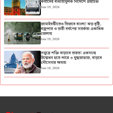
কর্মীদের বাধ্যতামূলক নির্দেশে প্রশ্নচিহ্ন
June 19, 2026
জামাইষষ্ঠীতেও ভিজবে বাংলা! ঝড়-বৃষ্টি,
বজ্রপাত ও ভারী বর্ষণের সতর্কতা একাধিক
জেলায়
June 19, 2026
সমুদ্রে শক্তি বাড়াবে ভারত! একসঙ্গে
উদ্বোধন হতে পারে ৩ যুদ্ধজাহাজ, বাড়বে
নৌসেনার ক্ষমতা
June 18, 2026