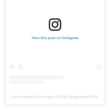
View this post on Instagram
A post shared by Ashurajput 🕉️🕉️🙏 (@rajputashu5579)