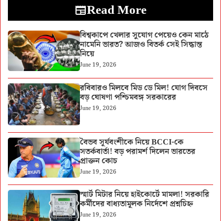
Read More
বিশ্বকাপে খেলার সুযোগ পেয়েও কেন মাঠে
নামেনি ভারত? আজও বিতর্ক সেই সিদ্ধান্ত
নিয়ে
June 19, 2026
রবিবারও মিলবে মিড ডে মিল! যোগ দিবসে
বড় ঘোষণা পশ্চিমবঙ্গ সরকারের
June 19, 2026
বৈভব সূর্যবংশীকে নিয়ে BCCI-কে
সতর্কবার্তা! বড় পরামর্শ দিলেন ভারতের
প্রাক্তন কোচ
June 19, 2026
স্মার্ট মিটার নিয়ে হাইকোর্টে মামলা! সরকারি
কর্মীদের বাধ্যতামূলক নির্দেশে প্রশ্নচিহ্ন
June 19, 2026