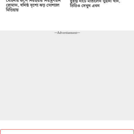
মোহনীয় রূপে নিরহুয়ার নিয়ন্ত্রণহীন
দুরন্ত নাচে মাতালেন সুহানা খান,
রোমান্স, ঘনিষ্ঠ দৃশ্যে ঝড় সোশ্যাল
ভিডিও দেখুন এখন
মিডিয়ায়
---Advertisement---