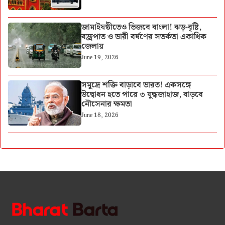
জামাইষষ্ঠীতেও ভিজবে বাংলা! ঝড়-বৃষ্টি,
বজ্রপাত ও ভারী বর্ষণের সতর্কতা একাধিক
জেলায়
June 19, 2026
সমুদ্রে শক্তি বাড়াবে ভারত! একসঙ্গে
উদ্বোধন হতে পারে ৩ যুদ্ধজাহাজ, বাড়বে
নৌসেনার ক্ষমতা
June 18, 2026