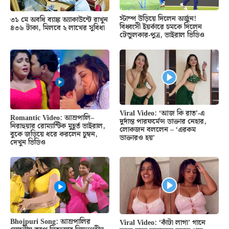
স্টাম্প উড়িয়ে দিলেন অর্জুন!
৩১ মে অবধি ব্যাঙ্ক অ্যাকাউন্টে রাখুন
বিধ্বংসী ইয়র্কারে চমকে দিলেন
৪৩৬ টাকা, মিলবে ২ লাখের সুবিধা
টেন্ডুলকার-পুত্র, ভাইরাল ভিডিও
Viral Video: ‘আজ কি রাত’-এ
Romantic Video: আম্রপালি–
দুর্দান্ত পারফর্মেন্স ডাক্তার নেহার,
নিরাহুয়ার রোম্যান্টিক মুহূর্ত ভাইরাল,
লোকজন বললেন – ‘এরকম
বুকে জড়িয়ে ধরে করলেন চুম্বন,
ডাক্তারও হয়’
দেখুন ভিডিও
Bhojpuri Song: আম্রপালির
Viral Video: ‘কাঁটা লাগা’ গানে