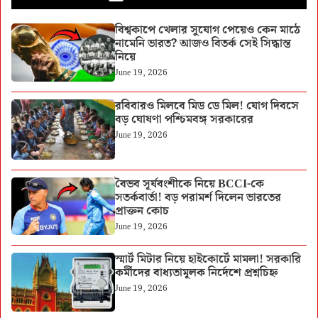
বিশ্বকাপে খেলার সুযোগ পেয়েও কেন মাঠে
নামেনি ভারত? আজও বিতর্ক সেই সিদ্ধান্ত
নিয়ে
June 19, 2026
রবিবারও মিলবে মিড ডে মিল! যোগ দিবসে
বড় ঘোষণা পশ্চিমবঙ্গ সরকারের
June 19, 2026
বৈভব সূর্যবংশীকে নিয়ে BCCI-কে
সতর্কবার্তা! বড় পরামর্শ দিলেন ভারতের
প্রাক্তন কোচ
June 19, 2026
স্মার্ট মিটার নিয়ে হাইকোর্টে মামলা! সরকারি
কর্মীদের বাধ্যতামূলক নির্দেশে প্রশ্নচিহ্ন
June 19, 2026