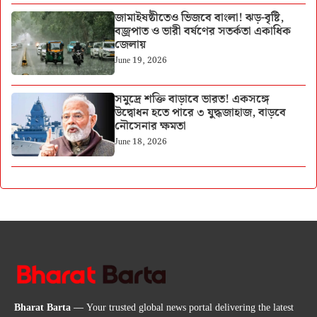
জামাইষষ্ঠীতেও ভিজবে বাংলা! ঝড়-বৃষ্টি,
বজ্রপাত ও ভারী বর্ষণের সতর্কতা একাধিক
জেলায়
June 19, 2026
সমুদ্রে শক্তি বাড়াবে ভারত! একসঙ্গে
উদ্বোধন হতে পারে ৩ যুদ্ধজাহাজ, বাড়বে
নৌসেনার ক্ষমতা
June 18, 2026
Bharat Barta
— Your trusted global news portal delivering the latest