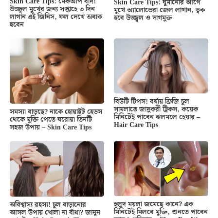
Skin Care Tips: মেকআপ বাদ!
Skin Care Tips: ঘুমানোর আগে
উজ্জ্বল মুখের জন্য সপ্তাহে ৩ দিন
মুখে অ্যালোভেরা জেল লাগান, ত্বক
লাগান এই জিনিস, ফল দেখে অবাক
হবে উজ্জ্বল ও দাগমুক্ত
হবেন
বিউটি টিপস! বর্ষায় ফ্রিজি চুল
সামলাতে জাদুকরী ট্রিকস, কয়েক
সমস্যা বাড়ছে? নাকে হোয়াইট হেডস
মিনিটেই পাবেন ঝলমলে হেয়ার –
থেকে মুক্তি পেতে ঘরোয়া তিনটি
Hair Care Tips
সহজ উপায় – Skin Care Tips
হলুদ ময়লা জমেছে কানে? এক
অবিশ্বাস্য রহস্য! চুল বাড়ানোর
মিনিটেই মিলবে মুক্তি, শুনতে পাবেন
আসল উপায় খোলা না বাঁধা? জানুন