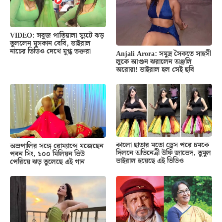
VIDEO: সবুজ পাতিয়ালা স্যুটে ঝড়
তুললেন মুসকান বেবি, ভাইরাল
নাচের ভিডিও দেখে মুগ্ধ ভক্তরা
Anjali Arora: সমুদ্র সৈকতে সাহসী
লুকে আগুন ঝরালেন অঞ্জলি
অরোরা! ভাইরাল হল সেই ছবি
কালো ছাতার মতো ড্রেস পরে চমকে
অম্রপালির সঙ্গে রোম্যান্সে মজেছেন
দিলনে অভিনেত্রী উর্ফি জাভেদ, তুমুল
পবন সিং, ১০০ মিলিয়ন ভিউ
ভাইরাল হয়েছে এই ভিডিও
পেরিয়ে ঝড় তুলেছে এই গান