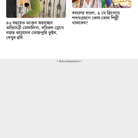
বদলের বাংলা, ৯ মে ব্রিগেডে
শপথগ্রহণে কোন-কোন শিল্পী
থাকবেন?
৪৩ বছরেও আগুন ঝরাচ্ছেন
অভিনেত্রী মোনালিসা, বডিকন ড্রেসে
নজর কাড়লেন ভোজপুরি কুইন,
দেখুন ছবি
---Advertisement---