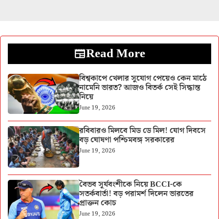
Read More
বিশ্বকাপে খেলার সুযোগ পেয়েও কেন মাঠে
নামেনি ভারত? আজও বিতর্ক সেই সিদ্ধান্ত
নিয়ে
June 19, 2026
রবিবারও মিলবে মিড ডে মিল! যোগ দিবসে
বড় ঘোষণা পশ্চিমবঙ্গ সরকারের
June 19, 2026
বৈভব সূর্যবংশীকে নিয়ে BCCI-কে
সতর্কবার্তা! বড় পরামর্শ দিলেন ভারতের
প্রাক্তন কোচ
June 19, 2026