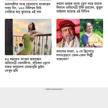
কালো ছাতার মতো ড্রেস পরে চমকে
অম্রপালির সঙ্গে রোম্যান্সে মজেছেন
দিলনে অভিনেত্রী উর্ফি জাভেদ, তুমুল
পবন সিং, ১০০ মিলিয়ন ভিউ
ভাইরাল হয়েছে এই ভিডিও
পেরিয়ে ঝড় তুলেছে এই গান
বদলের বাংলা, ৯ মে ব্রিগেডে
শপথগ্রহণে কোন-কোন শিল্পী
থাকবেন?
৪৩ বছরেও আগুন ঝরাচ্ছেন
অভিনেত্রী মোনালিসা, বডিকন ড্রেসে
নজর কাড়লেন ভোজপুরি কুইন,
দেখুন ছবি
---Advertisement---