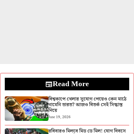
Read More
বিশ্বকাপে খেলার সুযোগ পেয়েও কেন মাঠে
নামেনি ভারত? আজও বিতর্ক সেই সিদ্ধান্ত
নিয়ে
June 19, 2026
রবিবারও মিলবে মিড ডে মিল! যোগ দিবসে