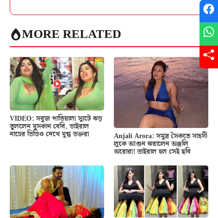
MORE RELATED
VIDEO: সবুজ পাতিয়ালা স্যুটে ঝড়
তুললেন মুসকান বেবি, ভাইরাল
নাচের ভিডিও দেখে মুগ্ধ ভক্তরা
Anjali Arora: সমুদ্র সৈকতে সাহসী
লুকে আগুন ঝরালেন অঞ্জলি
অরোরা! ভাইরাল হল সেই ছবি