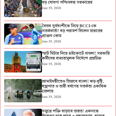
বড় ঘোষণা পশ্চিমবঙ্গ সরকারের
June 19, 2026
বৈভব সূর্যবংশীকে নিয়ে BCCI-কে
সতর্কবার্তা! বড় পরামর্শ দিলেন ভারতের
প্রাক্তন কোচ
June 19, 2026
স্মার্ট মিটার নিয়ে হাইকোর্টে মামলা! সরকারি
কর্মীদের বাধ্যতামূলক নির্দেশে প্রশ্নচিহ্ন
June 19, 2026
জামাইষষ্ঠীতেও ভিজবে বাংলা! ঝড়-বৃষ্টি,
বজ্রপাত ও ভারী বর্ষণের সতর্কতা একাধিক
জেলায়
June 19, 2026
সমুদ্রে শক্তি বাড়াবে ভারত! একসঙ্গে