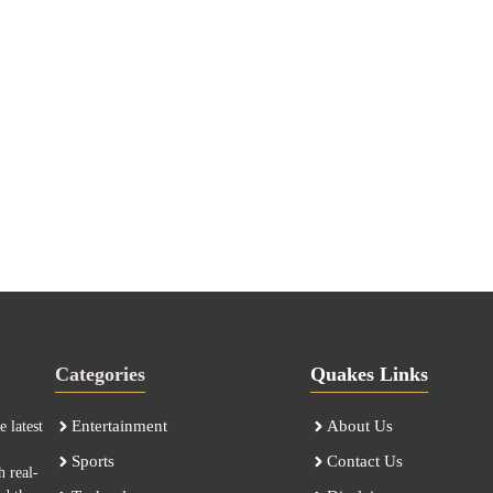
Categories
Quakes Links
Entertainment
About Us
 latest
Sports
Contact Us
h real-