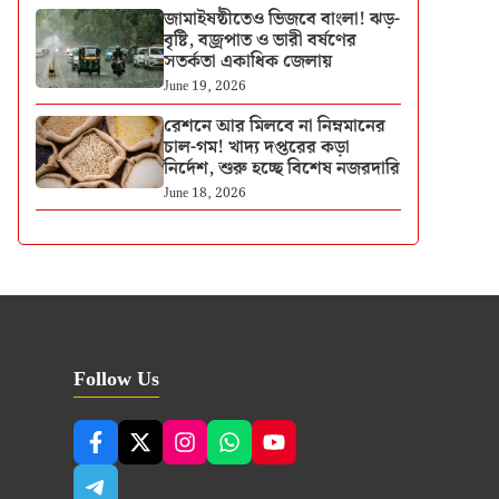
জামাইষষ্ঠীতেও ভিজবে বাংলা! ঝড়-
বৃষ্টি, বজ্রপাত ও ভারী বর্ষণের
সতর্কতা একাধিক জেলায়
June 19, 2026
রেশনে আর মিলবে না নিম্নমানের
চাল-গম! খাদ্য দপ্তরের কড়া
নির্দেশ, শুরু হচ্ছে বিশেষ নজরদারি
June 18, 2026
Follow Us