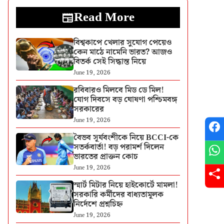
Read More
বিশ্বকাপে খেলার সুযোগ পেয়েও
কেন মাঠে নামেনি ভারত? আজও
বিতর্ক সেই সিদ্ধান্ত নিয়ে
June 19, 2026
রবিবারও মিলবে মিড ডে মিল!
যোগ দিবসে বড় ঘোষণা পশ্চিমবঙ্গ
সরকারের
June 19, 2026
বৈভব সূর্যবংশীকে নিয়ে BCCI-কে
সতর্কবার্তা! বড় পরামর্শ দিলেন
ভারতের প্রাক্তন কোচ
June 19, 2026
স্মার্ট মিটার নিয়ে হাইকোর্টে মামলা!
সরকারি কর্মীদের বাধ্যতামূলক
নির্দেশে প্রশ্নচিহ্ন
June 19, 2026