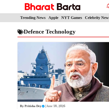
Skip
to
content
Trending News
Apple
NYT Games
Celebrity New
Defence Technology
By
Pritisha Dey
|
June 18, 2026