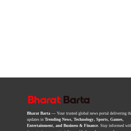
Bharat Barta
— Your trusted global news portal delivering the
updates in
Trending News, Technology, Sports, Games,
Entertainment, and Business & Finance
. Stay informed wit