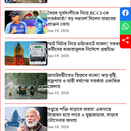
বৈভব সূর্যবংশীকে নিয়ে BCCI-কে
সতর্কবার্তা! বড় পরামর্শ দিলেন ভারতের
প্রাক্তন কোচ
June 19, 2026
স্মার্ট মিটার নিয়ে হাইকোর্টে মামলা! সরকারি
কর্মীদের বাধ্যতামূলক নির্দেশে প্রশ্নচিহ্ন
June 19, 2026
জামাইষষ্ঠীতেও ভিজবে বাংলা! ঝড়-বৃষ্টি,
বজ্রপাত ও ভারী বর্ষণের সতর্কতা একাধিক
জেলায়
June 19, 2026
সমুদ্রে শক্তি বাড়াবে ভারত! একসঙ্গে
উদ্বোধন হতে পারে ৩ যুদ্ধজাহাজ, বাড়বে
নৌসেনার ক্ষমতা
June 18, 2026