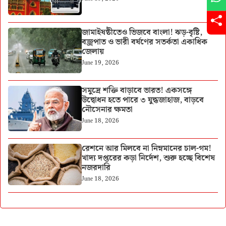
জামাইষষ্ঠীতেও ভিজবে বাংলা! ঝড়-বৃষ্টি,
বজ্রপাত ও ভারী বর্ষণের সতর্কতা একাধিক
জেলায়
June 19, 2026
সমুদ্রে শক্তি বাড়াবে ভারত! একসঙ্গে
উদ্বোধন হতে পারে ৩ যুদ্ধজাহাজ, বাড়বে
নৌসেনার ক্ষমতা
June 18, 2026
রেশনে আর মিলবে না নিম্নমানের চাল-গম!
খাদ্য দপ্তরের কড়া নির্দেশ, শুরু হচ্ছে বিশেষ
নজরদারি
June 18, 2026