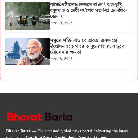
জামাইষষ্ঠীতেও ভিজবে বাংলা! ঝড়-বৃষ্টি,
বজ্রপাত ও ভারী বর্ষণের সতর্কতা একাধিক
জেলায়
June 19, 2026
সমুদ্রে শক্তি বাড়াবে ভারত! একসঙ্গে
উদ্বোধন হতে পারে ৩ যুদ্ধজাহাজ, বাড়বে
নৌসেনার ক্ষমতা
June 18, 2026
Bharat Barta
— Your trusted global news portal delivering the latest
updates in
Trending News, Technology, Sports, Games,