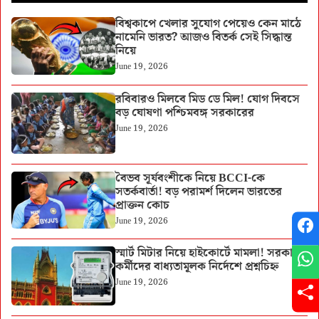
বিশ্বকাপে খেলার সুযোগ পেয়েও কেন মাঠে
নামেনি ভারত? আজও বিতর্ক সেই সিদ্ধান্ত
নিয়ে
June 19, 2026
রবিবারও মিলবে মিড ডে মিল! যোগ দিবসে
বড় ঘোষণা পশ্চিমবঙ্গ সরকারের
June 19, 2026
বৈভব সূর্যবংশীকে নিয়ে BCCI-কে
সতর্কবার্তা! বড় পরামর্শ দিলেন ভারতের
প্রাক্তন কোচ
June 19, 2026
স্মার্ট মিটার নিয়ে হাইকোর্টে মামলা! সরকারি
কর্মীদের বাধ্যতামূলক নির্দেশে প্রশ্নচিহ্ন
June 19, 2026