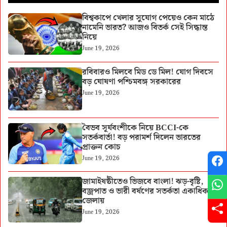
বিশ্বকাপে খেলার সুযোগ পেয়েও কেন মাঠে
নামেনি ভারত? আজও বিতর্ক সেই সিদ্ধান্ত
নিয়ে
June 19, 2026
রবিবারও মিলবে মিড ডে মিল! যোগ দিবসে
বড় ঘোষণা পশ্চিমবঙ্গ সরকারের
June 19, 2026
বৈভব সূর্যবংশীকে নিয়ে BCCI-কে
সতর্কবার্তা! বড় পরামর্শ দিলেন ভারতের
প্রাক্তন কোচ
June 19, 2026
জামাইষষ্ঠীতেও ভিজবে বাংলা! ঝড়-বৃষ্টি,
বজ্রপাত ও ভারী বর্ষণের সতর্কতা একাধিক
জেলায়
June 19, 2026