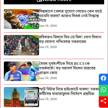
বিশ্বকাপে খেলার সুযোগ পেয়েও কেন মাঠে
নামেনি ভারত? আজও বিতর্ক সেই সিদ্ধান্ত
নিয়ে
June 19, 2026
রবিবারও মিলবে মিড ডে মিল! যোগ দিবসে
বড় ঘোষণা পশ্চিমবঙ্গ সরকারের
June 19, 2026
বৈভব সূর্যবংশীকে নিয়ে BCCI-কে
সতর্কবার্তা! বড় পরামর্শ দিলেন ভারতের
প্রাক্তন কোচ
June 19, 2026
স্মার্ট মিটার নিয়ে হাইকোর্টে মামলা! সরকারি
কর্মীদের বাধ্যতামূলক নির্দেশে প্রশ্নচিহ্ন
June 19, 2026