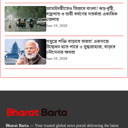
জামাইষষ্ঠীতেও ভিজবে বাংলা! ঝড়-বৃষ্টি,
বজ্রপাত ও ভারী বর্ষণের সতর্কতা একাধিক
জেলায়
June 19, 2026
সমুদ্রে শক্তি বাড়াবে ভারত! একসঙ্গে
উদ্বোধন হতে পারে ৩ যুদ্ধজাহাজ, বাড়বে
নৌসেনার ক্ষমতা
June 18, 2026
Bharat Barta
— Your trusted global news portal delivering the latest