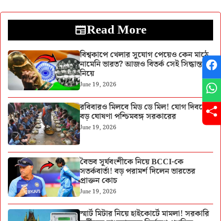
Read More
বিশ্বকাপে খেলার সুযোগ পেয়েও কেন মাঠে
নামেনি ভারত? আজও বিতর্ক সেই সিদ্ধান্ত
নিয়ে
June 19, 2026
রবিবারও মিলবে মিড ডে মিল! যোগ দিবসে
বড় ঘোষণা পশ্চিমবঙ্গ সরকারের
June 19, 2026
বৈভব সূর্যবংশীকে নিয়ে BCCI-কে
সতর্কবার্তা! বড় পরামর্শ দিলেন ভারতের
প্রাক্তন কোচ
June 19, 2026
স্মার্ট মিটার নিয়ে হাইকোর্টে মামলা! সরকারি