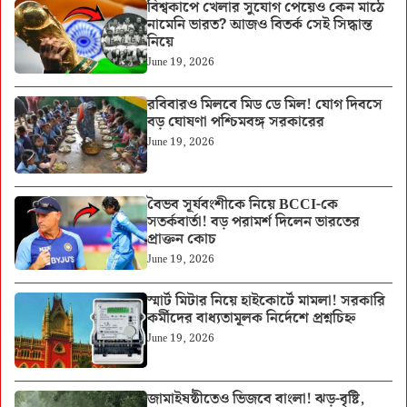
বিশ্বকাপে খেলার সুযোগ পেয়েও কেন মাঠে
নামেনি ভারত? আজও বিতর্ক সেই সিদ্ধান্ত
নিয়ে
June 19, 2026
রবিবারও মিলবে মিড ডে মিল! যোগ দিবসে
বড় ঘোষণা পশ্চিমবঙ্গ সরকারের
June 19, 2026
বৈভব সূর্যবংশীকে নিয়ে BCCI-কে
সতর্কবার্তা! বড় পরামর্শ দিলেন ভারতের
প্রাক্তন কোচ
June 19, 2026
স্মার্ট মিটার নিয়ে হাইকোর্টে মামলা! সরকারি
কর্মীদের বাধ্যতামূলক নির্দেশে প্রশ্নচিহ্ন
June 19, 2026
জামাইষষ্ঠীতেও ভিজবে বাংলা! ঝড়-বৃষ্টি,