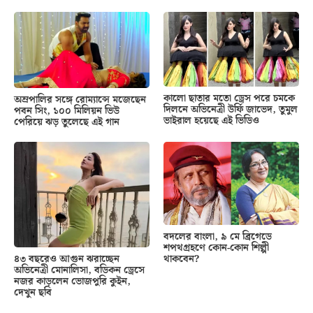
কালো ছাতার মতো ড্রেস পরে চমকে
অম্রপালির সঙ্গে রোম্যান্সে মজেছেন
দিলনে অভিনেত্রী উর্ফি জাভেদ, তুমুল
পবন সিং, ১০০ মিলিয়ন ভিউ
ভাইরাল হয়েছে এই ভিডিও
পেরিয়ে ঝড় তুলেছে এই গান
বদলের বাংলা, ৯ মে ব্রিগেডে
শপথগ্রহণে কোন-কোন শিল্পী
থাকবেন?
৪৩ বছরেও আগুন ঝরাচ্ছেন
অভিনেত্রী মোনালিসা, বডিকন ড্রেসে
নজর কাড়লেন ভোজপুরি কুইন,
দেখুন ছবি