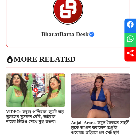
BharatBarta Desk
MORE RELATED
VIDEO: সবুজ পাতিয়ালা স্যুটে ঝড়
তুললেন মুসকান বেবি, ভাইরাল
নাচের ভিডিও দেখে মুগ্ধ ভক্তরা
Anjali Arora: সমুদ্র সৈকতে সাহসী
লুকে আগুন ঝরালেন অঞ্জলি
অরোরা! ভাইরাল হল সেই ছবি