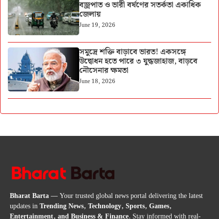
বজ্রপাত ও ভারী বর্ষণের সতর্কতা একাধিক
জেলায়
June 19, 2026
সমুদ্রে শক্তি বাড়াবে ভারত! একসঙ্গে
উদ্বোধন হতে পারে ৩ যুদ্ধজাহাজ, বাড়বে
নৌসেনার ক্ষমতা
June 18, 2026
Bharat Barta
— Your trusted global news portal delivering the latest
updates in
Trending News, Technology, Sports, Games,
Entertainment, and Business & Finance
. Stay informed with real-