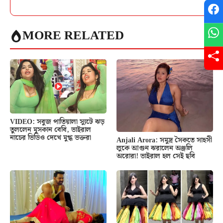
MORE RELATED
VIDEO: সবুজ পাতিয়ালা স্যুটে ঝড়
তুললেন মুসকান বেবি, ভাইরাল
নাচের ভিডিও দেখে মুগ্ধ ভক্তরা
Anjali Arora: সমুদ্র সৈকতে সাহসী
লুকে আগুন ঝরালেন অঞ্জলি
অরোরা! ভাইরাল হল সেই ছবি