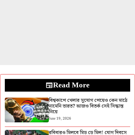
Read More
বিশ্বকাপে খেলার সুযোগ পেয়েও কেন মাঠে
নামেনি ভারত? আজও বিতর্ক সেই সিদ্ধান্ত
নিয়ে
June 19, 2026
রবিবারও মিলবে মিড ডে মিল! যোগ দিবসে