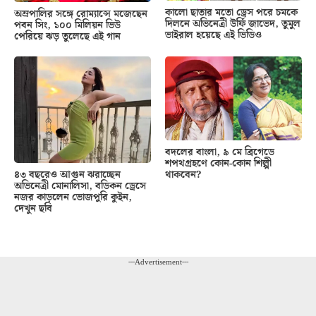
কালো ছাতার মতো ড্রেস পরে চমকে
অম্রপালির সঙ্গে রোম্যান্সে মজেছেন
দিলনে অভিনেত্রী উর্ফি জাভেদ, তুমুল
পবন সিং, ১০০ মিলিয়ন ভিউ
ভাইরাল হয়েছে এই ভিডিও
পেরিয়ে ঝড় তুলেছে এই গান
বদলের বাংলা, ৯ মে ব্রিগেডে
শপথগ্রহণে কোন-কোন শিল্পী
থাকবেন?
৪৩ বছরেও আগুন ঝরাচ্ছেন
অভিনেত্রী মোনালিসা, বডিকন ড্রেসে
নজর কাড়লেন ভোজপুরি কুইন,
দেখুন ছবি
---Advertisement---