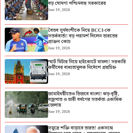
বড় ঘোষণা পশ্চিমবঙ্গ সরকারের
June 19, 2026
বৈভব সূর্যবংশীকে নিয়ে BCCI-কে
সতর্কবার্তা! বড় পরামর্শ দিলেন ভারতের
প্রাক্তন কোচ
June 19, 2026
স্মার্ট মিটার নিয়ে হাইকোর্টে মামলা! সরকারি
কর্মীদের বাধ্যতামূলক নির্দেশে প্রশ্নচিহ্ন
June 19, 2026
জামাইষষ্ঠীতেও ভিজবে বাংলা! ঝড়-বৃষ্টি,
বজ্রপাত ও ভারী বর্ষণের সতর্কতা একাধিক
জেলায়
June 19, 2026
সমুদ্রে শক্তি বাড়াবে ভারত! একসঙ্গে