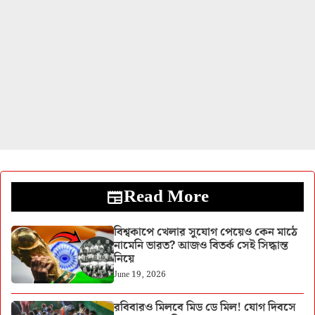
Read More
বিশ্বকাপে খেলার সুযোগ পেয়েও কেন মাঠে
নামেনি ভারত? আজও বিতর্ক সেই সিদ্ধান্ত
নিয়ে
June 19, 2026
রবিবারও মিলবে মিড ডে মিল! যোগ দিবসে