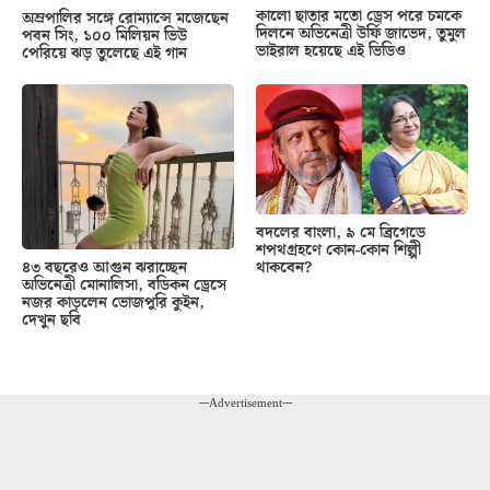
কালো ছাতার মতো ড্রেস পরে চমকে
অম্রপালির সঙ্গে রোম্যান্সে মজেছেন
দিলনে অভিনেত্রী উর্ফি জাভেদ, তুমুল
পবন সিং, ১০০ মিলিয়ন ভিউ
ভাইরাল হয়েছে এই ভিডিও
পেরিয়ে ঝড় তুলেছে এই গান
বদলের বাংলা, ৯ মে ব্রিগেডে
শপথগ্রহণে কোন-কোন শিল্পী
থাকবেন?
৪৩ বছরেও আগুন ঝরাচ্ছেন
অভিনেত্রী মোনালিসা, বডিকন ড্রেসে
নজর কাড়লেন ভোজপুরি কুইন,
দেখুন ছবি
---Advertisement---