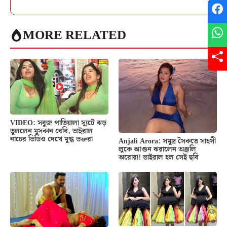
MORE RELATED
VIDEO: সবুজ পাতিয়ালা স্যুটে ঝড়
তুললেন মুসকান বেবি, ভাইরাল
নাচের ভিডিও দেখে মুগ্ধ ভক্তরা
Anjali Arora: সমুদ্র সৈকতে সাহসী
লুকে আগুন ঝরালেন অঞ্জলি
অরোরা! ভাইরাল হল সেই ছবি