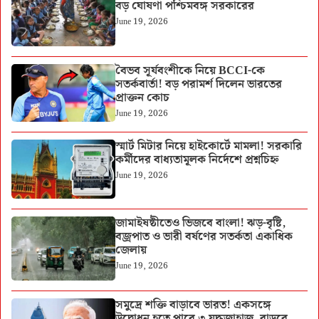
বড় ঘোষণা পশ্চিমবঙ্গ সরকারের
June 19, 2026
বৈভব সূর্যবংশীকে নিয়ে BCCI-কে
সতর্কবার্তা! বড় পরামর্শ দিলেন ভারতের
প্রাক্তন কোচ
June 19, 2026
স্মার্ট মিটার নিয়ে হাইকোর্টে মামলা! সরকারি
কর্মীদের বাধ্যতামূলক নির্দেশে প্রশ্নচিহ্ন
June 19, 2026
জামাইষষ্ঠীতেও ভিজবে বাংলা! ঝড়-বৃষ্টি,
বজ্রপাত ও ভারী বর্ষণের সতর্কতা একাধিক
জেলায়
June 19, 2026
সমুদ্রে শক্তি বাড়াবে ভারত! একসঙ্গে
উদ্বোধন হতে পারে ৩ যুদ্ধজাহাজ, বাড়বে