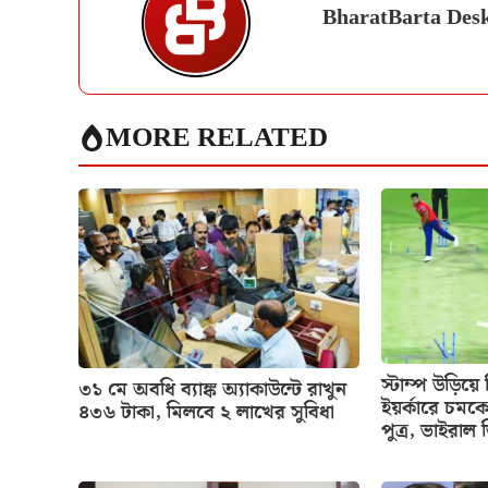
BharatBarta Des
MORE RELATED
স্টাম্প উড়িয়
৩১ মে অবধি ব্যাঙ্ক অ্যাকাউন্টে রাখুন
ইয়র্কারে চমক
৪৩৬ টাকা, মিলবে ২ লাখের সুবিধা
পুত্র, ভাইরাল