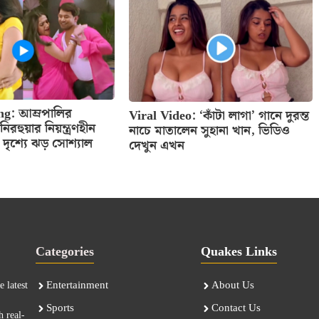
ng: আম্রপালির
Viral Video: ‘কাঁটা লাগা’ গানে দুরন্ত
রহুয়ার নিয়ন্ত্রণহীন
নাচে মাতালেন সুহানা খান, ভিডিও
ঠ দৃশ্যে ঝড় সোশ্যাল
দেখুন এখন
Categories
Quakes Links
Entertainment
About Us
 latest
Sports
Contact Us
h real-