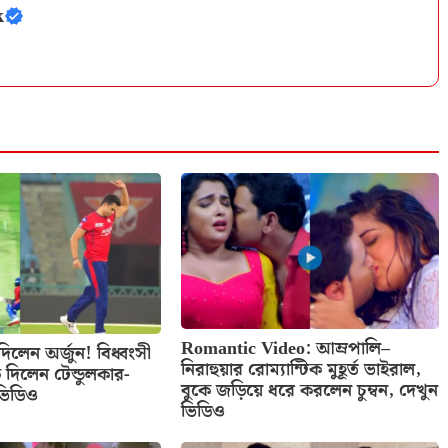
k
Romantic Video: আম্রপালি–
ে দিলেন অর্জুন! বিধ্বংসী
নিরাহুয়ার রোম্যান্টিক মুহূর্ত ভাইরাল,
ে দিলেন টেন্ডুলকার-
বুকে জড়িয়ে ধরে করলেন চুম্বন, দেখুন
 ভিডিও
ভিডিও