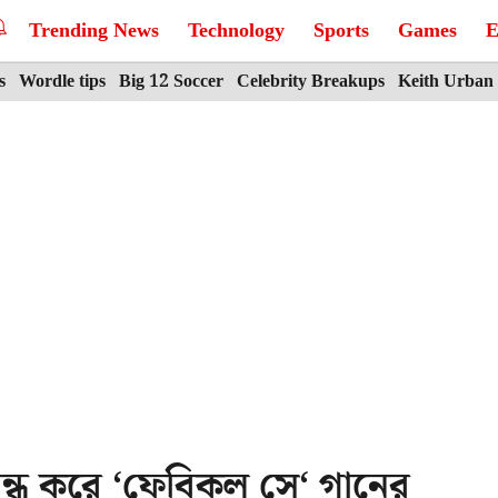
Trending News
Technology
Sports
Games
E
s
Wordle tips
Big 12 Soccer
Celebrity Breakups
Keith Urban
ন্ধ করে ‘ফেবিকল সে‘ গানের