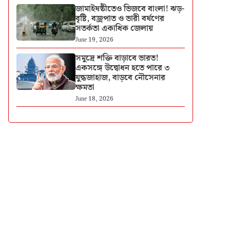
জামাইষষ্ঠীতেও ভিজবে বাংলা! ঝড়-
বৃষ্টি, বজ্রপাত ও ভারী বর্ষণের
সতর্কতা একাধিক জেলায়
June 19, 2026
সমুদ্রে শক্তি বাড়াবে ভারত!
একসঙ্গে উদ্বোধন হতে পারে ৩
যুদ্ধজাহাজ, বাড়বে নৌসেনার
ক্ষমতা
June 18, 2026