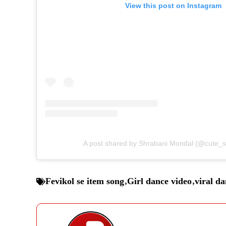
View this post on Instagram
A post shared by Shrabani Mondal (@cute_s
Fevikol se item song
,
Girl dance video
,
viral da