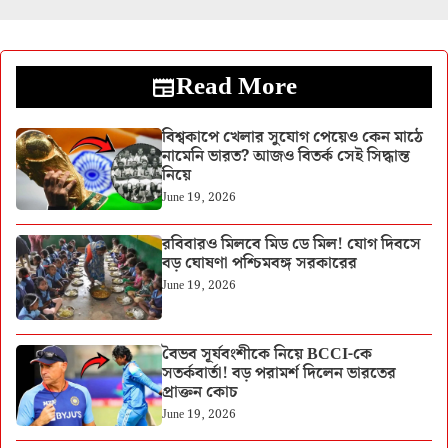
Read More
বিশ্বকাপে খেলার সুযোগ পেয়েও কেন মাঠে
নামেনি ভারত? আজও বিতর্ক সেই সিদ্ধান্ত
নিয়ে
June 19, 2026
রবিবারও মিলবে মিড ডে মিল! যোগ দিবসে
বড় ঘোষণা পশ্চিমবঙ্গ সরকারের
June 19, 2026
বৈভব সূর্যবংশীকে নিয়ে BCCI-কে
সতর্কবার্তা! বড় পরামর্শ দিলেন ভারতের
প্রাক্তন কোচ
June 19, 2026