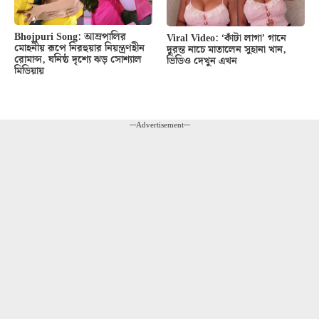
Bhojpuri Song: আম্রপালির
Viral Video: ‘কাঁটা লাগা’ গানে
মোহনীয় রূপে নিরহুয়ার নিয়ন্ত্রণহীন
দুরন্ত নাচে মাতালেন সুহানা খান,
রোমান্স, ঘনিষ্ঠ দৃশ্যে ঝড় সোশ্যাল
ভিডিও দেখুন এখন
মিডিয়ায়
---Advertisement---