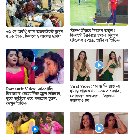
স্টাম্প উড়িয়ে দিলেন অর্জুন!
৩১ মে অবধি ব্যাঙ্ক অ্যাকাউন্টে রাখুন
বিধ্বংসী ইয়র্কারে চমকে দিলেন
৪৩৬ টাকা, মিলবে ২ লাখের সুবিধা
টেন্ডুলকার-পুত্র, ভাইরাল ভিডিও
Viral Video: ‘আজ কি রাত’-এ
Romantic Video: আম্রপালি–
দুর্দান্ত পারফর্মেন্স ডাক্তার নেহার,
নিরাহুয়ার রোম্যান্টিক মুহূর্ত ভাইরাল,
লোকজন বললেন – ‘এরকম
বুকে জড়িয়ে ধরে করলেন চুম্বন,
ডাক্তারও হয়’
দেখুন ভিডিও