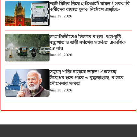
স্মার্ট মিটার নিয়ে হাইকোর্টে মামলা! সরকারি
কর্মীদের বাধ্যতামূলক নির্দেশে প্রশ্নচিহ্ন
June 19, 2026
জামাইষষ্ঠীতেও ভিজবে বাংলা! ঝড়-বৃষ্টি,
বজ্রপাত ও ভারী বর্ষণের সতর্কতা একাধিক
জেলায়
June 19, 2026
সমুদ্রে শক্তি বাড়াবে ভারত! একসঙ্গে
উদ্বোধন হতে পারে ৩ যুদ্ধজাহাজ, বাড়বে
নৌসেনার ক্ষমতা
June 18, 2026