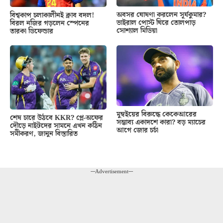
অবসর ঘোষণা করলেন সূর্যকুমার?
বিশ্বকাপ চলাকালীনই ক্লাব বদল!
ভাইরাল পোস্ট ঘিরে তোলপাড়
বিরল নজির গড়লেন স্পেনের
সোশ্যাল মিডিয়া
তারকা ডিফেন্ডার
মুম্বইয়ের বিরুদ্ধে কেকেআরের
শেষ চারে উঠবে KKR? প্লে-অফের
সম্ভাব্য একাদশে কারা? বড় ম্যাচের
দৌড়ে নাইটদের সামনে এখন কঠিন
আগে জোর চর্চা
সমীকরণ, জানুন বিস্তারিত
---Advertisement---