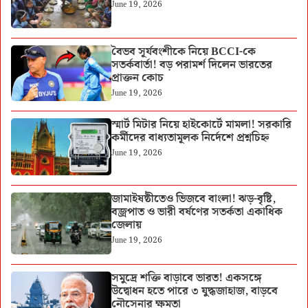
June 19, 2026
বৈভব সূর্যবংশীকে নিয়ে BCCI-কে
সতর্কবার্তা! বড় পরামর্শ দিলেন ভারতের
প্রাক্তন কোচ
June 19, 2026
স্মার্ট মিটার নিয়ে হাইকোর্টে মামলা! সরকারি
কর্মীদের বাধ্যতামূলক নির্দেশে প্রশ্নচিহ্ন
June 19, 2026
জামাইষষ্ঠীতেও ভিজবে বাংলা! ঝড়-বৃষ্টি,
বজ্রপাত ও ভারী বর্ষণের সতর্কতা একাধিক
জেলায়
June 19, 2026
সমুদ্রে শক্তি বাড়াবে ভারত! একসঙ্গে
উদ্বোধন হতে পারে ৩ যুদ্ধজাহাজ, বাড়বে
নৌসেনার ক্ষমতা