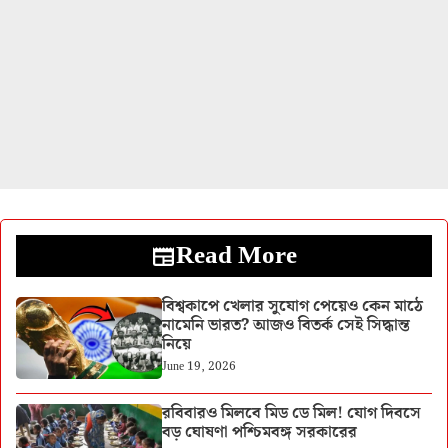
Read More
বিশ্বকাপে খেলার সুযোগ পেয়েও কেন মাঠে
নামেনি ভারত? আজও বিতর্ক সেই সিদ্ধান্ত
নিয়ে
June 19, 2026
রবিবারও মিলবে মিড ডে মিল! যোগ দিবসে
বড় ঘোষণা পশ্চিমবঙ্গ সরকারের