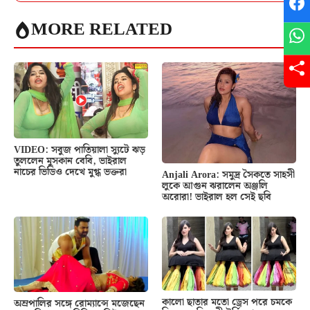
MORE RELATED
VIDEO: সবুজ পাতিয়ালা স্যুটে ঝড়
তুললেন মুসকান বেবি, ভাইরাল
নাচের ভিডিও দেখে মুগ্ধ ভক্তরা
Anjali Arora: সমুদ্র সৈকতে সাহসী
লুকে আগুন ঝরালেন অঞ্জলি
অরোরা! ভাইরাল হল সেই ছবি
কালো ছাতার মতো ড্রেস পরে চমকে
অম্রপালির সঙ্গে রোম্যান্সে মজেছেন