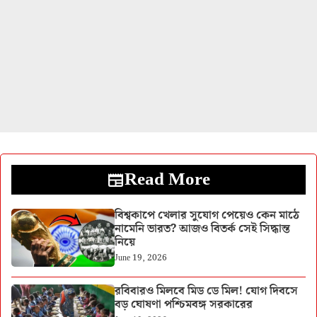
Read More
বিশ্বকাপে খেলার সুযোগ পেয়েও কেন মাঠে
নামেনি ভারত? আজও বিতর্ক সেই সিদ্ধান্ত
নিয়ে
June 19, 2026
রবিবারও মিলবে মিড ডে মিল! যোগ দিবসে
বড় ঘোষণা পশ্চিমবঙ্গ সরকারের