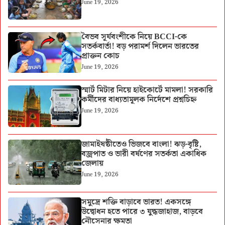
June 19, 2026
বৈভব সূর্যবংশীকে নিয়ে BCCI-কে
সতর্কবার্তা! বড় পরামর্শ দিলেন ভারতের
প্রাক্তন কোচ
June 19, 2026
স্মার্ট মিটার নিয়ে হাইকোর্টে মামলা! সরকারি
কর্মীদের বাধ্যতামূলক নির্দেশে প্রশ্নচিহ্ন
June 19, 2026
জামাইষষ্ঠীতেও ভিজবে বাংলা! ঝড়-বৃষ্টি,
বজ্রপাত ও ভারী বর্ষণের সতর্কতা একাধিক
জেলায়
June 19, 2026
সমুদ্রে শক্তি বাড়াবে ভারত! একসঙ্গে
উদ্বোধন হতে পারে ৩ যুদ্ধজাহাজ, বাড়বে
নৌসেনার ক্ষমতা