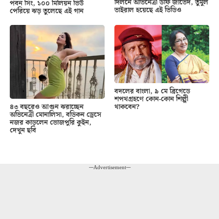
দিলনে অভিনেত্রী উর্ফি জাভেদ, তুমুল
পবন সিং, ১০০ মিলিয়ন ভিউ
ভাইরাল হয়েছে এই ভিডিও
পেরিয়ে ঝড় তুলেছে এই গান
বদলের বাংলা, ৯ মে ব্রিগেডে
শপথগ্রহণে কোন-কোন শিল্পী
থাকবেন?
৪৩ বছরেও আগুন ঝরাচ্ছেন
অভিনেত্রী মোনালিসা, বডিকন ড্রেসে
নজর কাড়লেন ভোজপুরি কুইন,
দেখুন ছবি
---Advertisement---