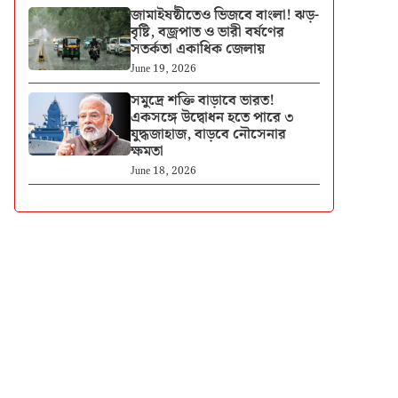
জামাইষষ্ঠীতেও ভিজবে বাংলা! ঝড়-
বৃষ্টি, বজ্রপাত ও ভারী বর্ষণের
সতর্কতা একাধিক জেলায়
June 19, 2026
সমুদ্রে শক্তি বাড়াবে ভারত!
একসঙ্গে উদ্বোধন হতে পারে ৩
যুদ্ধজাহাজ, বাড়বে নৌসেনার
ক্ষমতা
June 18, 2026