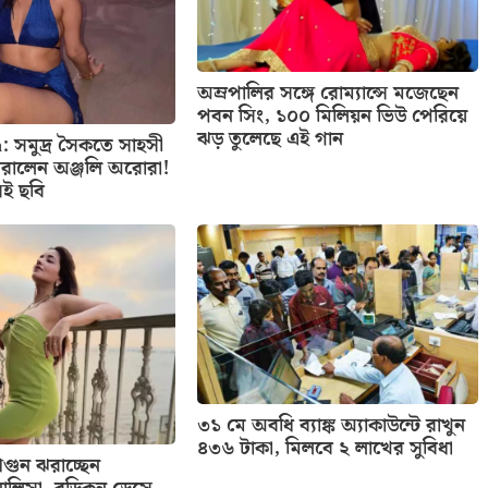
অম্রপালির সঙ্গে রোম্যান্সে মজেছেন
পবন সিং, ১০০ মিলিয়ন ভিউ পেরিয়ে
ঝড় তুলেছে এই গান
: সমুদ্র সৈকতে সাহসী
রালেন অঞ্জলি অরোরা!
েই ছবি
৩১ মে অবধি ব্যাঙ্ক অ্যাকাউন্টে রাখুন
৪৩৬ টাকা, মিলবে ২ লাখের সুবিধা
ুন ঝরাচ্ছেন