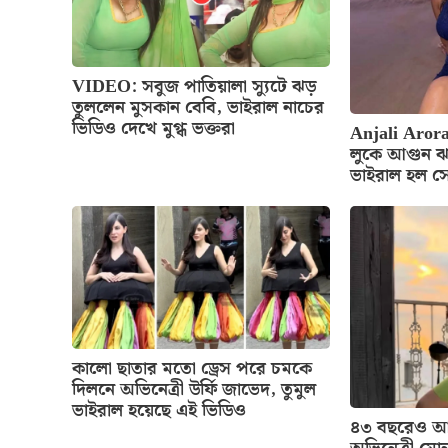
VIDEO: সবুজ পাতিয়ালা স্যুটে ঝড়
তুললেন মুসকান বেবি, ভাইরাল নাচের
ভিডিও দেখে মুগ্ধ ভক্তরা
Anjali Arora
লুকে আগুন ঝ
ভাইরাল হল স
কালো ছাতার মতো ড্রেস পরে চমকে
দিলনে অভিনেত্রী উর্ফি জাভেদ, তুমুল
ভাইরাল হয়েছে এই ভিডিও
৪৩ বছরেও আগ