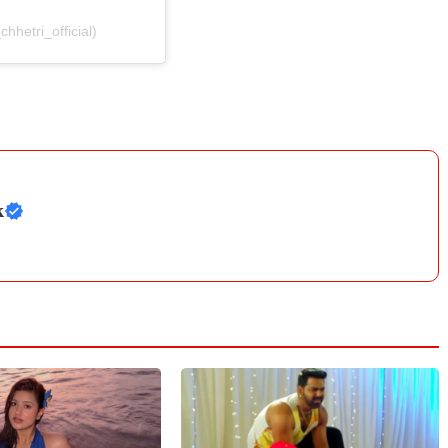
hhetri_official)
k