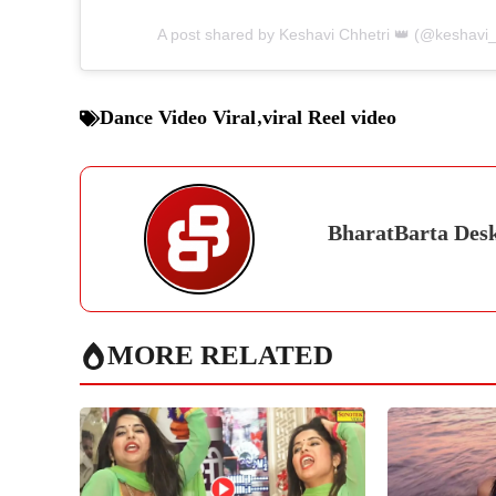
A post shared by Keshavi Chhetri 👑 (@keshavi_c
Dance Video Viral
,
viral Reel video
BharatBarta Des
MORE RELATED