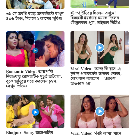
স্টাম্প উড়িয়ে দিলেন অর্জুন!
৩১ মে অবধি ব্যাঙ্ক অ্যাকাউন্টে রাখুন
বিধ্বংসী ইয়র্কারে চমকে দিলেন
৪৩৬ টাকা, মিলবে ২ লাখের সুবিধা
টেন্ডুলকার-পুত্র, ভাইরাল ভিডিও
Viral Video: ‘আজ কি রাত’-এ
Romantic Video: আম্রপালি–
দুর্দান্ত পারফর্মেন্স ডাক্তার নেহার,
নিরাহুয়ার রোম্যান্টিক মুহূর্ত ভাইরাল,
লোকজন বললেন – ‘এরকম
বুকে জড়িয়ে ধরে করলেন চুম্বন,
ডাক্তারও হয়’
দেখুন ভিডিও
Bhojpuri Song: আম্রপালির
Viral Video: ‘কাঁটা লাগা’ গানে