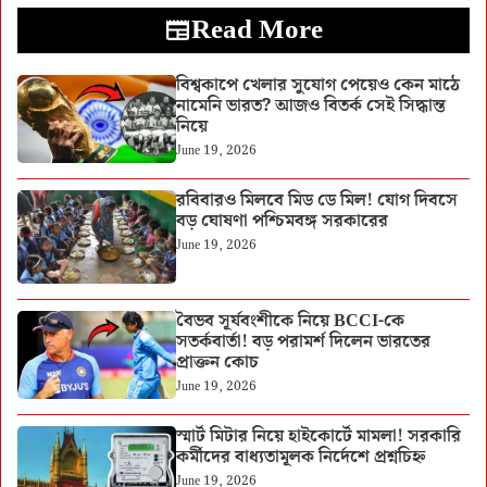
Read More
বিশ্বকাপে খেলার সুযোগ পেয়েও কেন মাঠে
নামেনি ভারত? আজও বিতর্ক সেই সিদ্ধান্ত
নিয়ে
June 19, 2026
রবিবারও মিলবে মিড ডে মিল! যোগ দিবসে
বড় ঘোষণা পশ্চিমবঙ্গ সরকারের
June 19, 2026
বৈভব সূর্যবংশীকে নিয়ে BCCI-কে
সতর্কবার্তা! বড় পরামর্শ দিলেন ভারতের
প্রাক্তন কোচ
June 19, 2026
স্মার্ট মিটার নিয়ে হাইকোর্টে মামলা! সরকারি
কর্মীদের বাধ্যতামূলক নির্দেশে প্রশ্নচিহ্ন
June 19, 2026