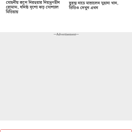
মোহনীয় রূপে নিরহুয়ার নিয়ন্ত্রণহীন
দুরন্ত নাচে মাতালেন সুহানা খান,
রোমান্স, ঘনিষ্ঠ দৃশ্যে ঝড় সোশ্যাল
ভিডিও দেখুন এখন
মিডিয়ায়
---Advertisement---