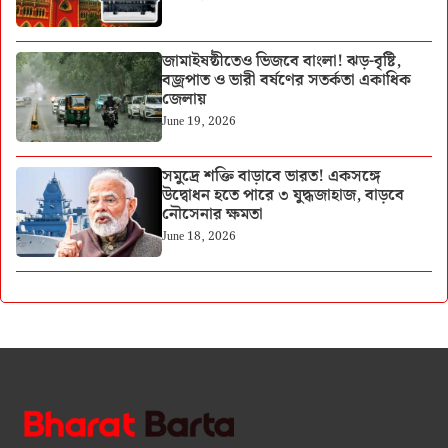
জামাইষষ্ঠীতেও ভিজবে বাংলা! ঝড়-বৃষ্টি,
বজ্রপাত ও ভারী বর্ষণের সতর্কতা একাধিক
জেলায়
June 19, 2026
সমুদ্রে শক্তি বাড়াবে ভারত! একসঙ্গে
উদ্বোধন হতে পারে ৩ যুদ্ধজাহাজ, বাড়বে
নৌসেনার ক্ষমতা
June 18, 2026