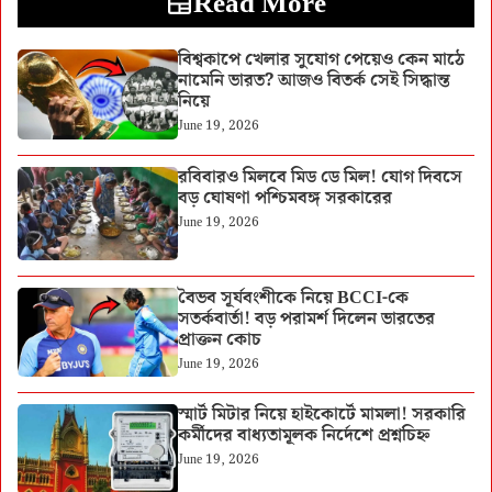
Read More
বিশ্বকাপে খেলার সুযোগ পেয়েও কেন মাঠে
নামেনি ভারত? আজও বিতর্ক সেই সিদ্ধান্ত
নিয়ে
June 19, 2026
রবিবারও মিলবে মিড ডে মিল! যোগ দিবসে
বড় ঘোষণা পশ্চিমবঙ্গ সরকারের
June 19, 2026
বৈভব সূর্যবংশীকে নিয়ে BCCI-কে
সতর্কবার্তা! বড় পরামর্শ দিলেন ভারতের
প্রাক্তন কোচ
June 19, 2026
স্মার্ট মিটার নিয়ে হাইকোর্টে মামলা! সরকারি
কর্মীদের বাধ্যতামূলক নির্দেশে প্রশ্নচিহ্ন
June 19, 2026