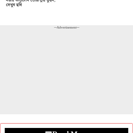
নজর কাড়লেন ভোজপুরি কুইন,
দেখুন ছবি
---Advertisement---