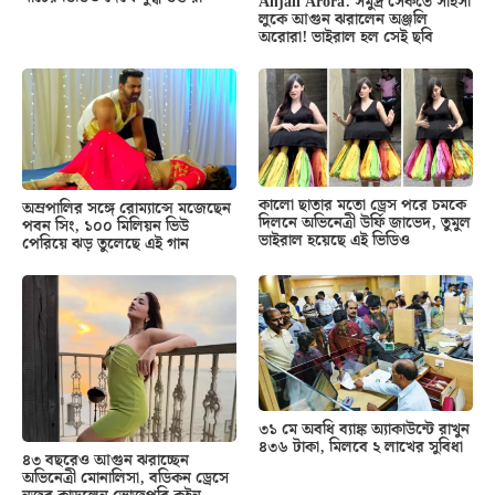
Anjali Arora: সমুদ্র সৈকতে সাহসী
লুকে আগুন ঝরালেন অঞ্জলি
অরোরা! ভাইরাল হল সেই ছবি
কালো ছাতার মতো ড্রেস পরে চমকে
অম্রপালির সঙ্গে রোম্যান্সে মজেছেন
দিলনে অভিনেত্রী উর্ফি জাভেদ, তুমুল
পবন সিং, ১০০ মিলিয়ন ভিউ
ভাইরাল হয়েছে এই ভিডিও
পেরিয়ে ঝড় তুলেছে এই গান
৩১ মে অবধি ব্যাঙ্ক অ্যাকাউন্টে রাখুন
৪৩৬ টাকা, মিলবে ২ লাখের সুবিধা
৪৩ বছরেও আগুন ঝরাচ্ছেন
অভিনেত্রী মোনালিসা, বডিকন ড্রেসে