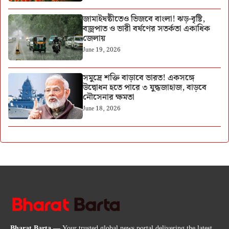
জামাইষষ্ঠীতেও ভিজবে বাংলা! ঝড়-বৃষ্টি,
বজ্রপাত ও ভারী বর্ষণের সতর্কতা একাধিক
জেলায়
June 19, 2026
সমুদ্রে শক্তি বাড়াবে ভারত! একসঙ্গে
উদ্বোধন হতে পারে ৩ যুদ্ধজাহাজ, বাড়বে
নৌসেনার ক্ষমতা
June 18, 2026
Bharat Barta
— Your trusted global news portal delivering the latest