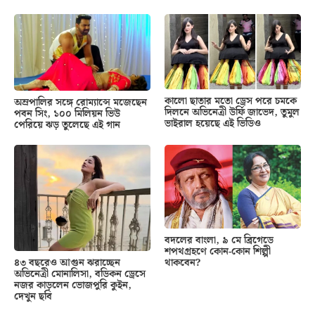
কালো ছাতার মতো ড্রেস পরে চমকে
অম্রপালির সঙ্গে রোম্যান্সে মজেছেন
দিলনে অভিনেত্রী উর্ফি জাভেদ, তুমুল
পবন সিং, ১০০ মিলিয়ন ভিউ
ভাইরাল হয়েছে এই ভিডিও
পেরিয়ে ঝড় তুলেছে এই গান
বদলের বাংলা, ৯ মে ব্রিগেডে
শপথগ্রহণে কোন-কোন শিল্পী
থাকবেন?
৪৩ বছরেও আগুন ঝরাচ্ছেন
অভিনেত্রী মোনালিসা, বডিকন ড্রেসে
নজর কাড়লেন ভোজপুরি কুইন,
দেখুন ছবি