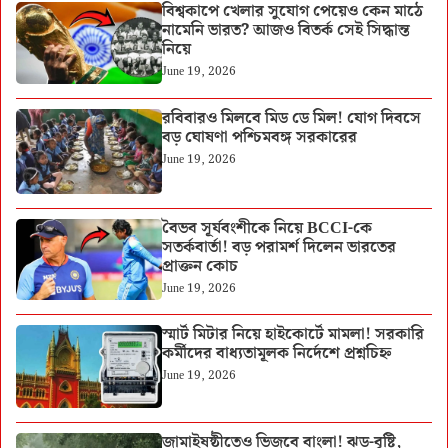
বিশ্বকাপে খেলার সুযোগ পেয়েও কেন মাঠে
নামেনি ভারত? আজও বিতর্ক সেই সিদ্ধান্ত
নিয়ে
June 19, 2026
রবিবারও মিলবে মিড ডে মিল! যোগ দিবসে
বড় ঘোষণা পশ্চিমবঙ্গ সরকারের
June 19, 2026
বৈভব সূর্যবংশীকে নিয়ে BCCI-কে
সতর্কবার্তা! বড় পরামর্শ দিলেন ভারতের
প্রাক্তন কোচ
June 19, 2026
স্মার্ট মিটার নিয়ে হাইকোর্টে মামলা! সরকারি
কর্মীদের বাধ্যতামূলক নির্দেশে প্রশ্নচিহ্ন
June 19, 2026
জামাইষষ্ঠীতেও ভিজবে বাংলা! ঝড়-বৃষ্টি,