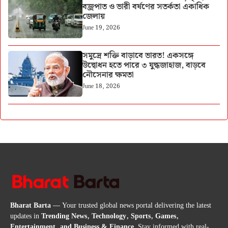
বজ্রপাত ও ভারী বর্ষণের সতর্কতা একাধিক
জেলায়
June 19, 2026
সমুদ্রে শক্তি বাড়াবে ভারত! একসঙ্গে
উদ্বোধন হতে পারে ৩ যুদ্ধজাহাজ, বাড়বে
নৌসেনার ক্ষমতা
June 18, 2026
Bharat Barta
— Your trusted global news portal delivering the latest
updates in
Trending News, Technology, Sports, Games,
Entertainment, and Business & Finance
. Stay informed with real-