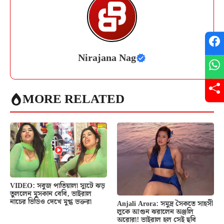
Nirajana Nag
MORE RELATED
VIDEO: সবুজ পাতিয়ালা স্যুটে ঝড়
তুললেন মুসকান বেবি, ভাইরাল
নাচের ভিডিও দেখে মুগ্ধ ভক্তরা
Anjali Arora: সমুদ্র সৈকতে সাহসী
লুকে আগুন ঝরালেন অঞ্জলি
অরোরা! ভাইরাল হল সেই ছবি