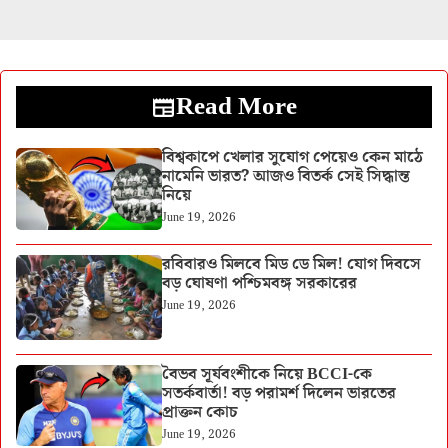
Read More
বিশ্বকাপে খেলার সুযোগ পেয়েও কেন মাঠে
নামেনি ভারত? আজও বিতর্ক সেই সিদ্ধান্ত
নিয়ে
June 19, 2026
রবিবারও মিলবে মিড ডে মিল! যোগ দিবসে
বড় ঘোষণা পশ্চিমবঙ্গ সরকারের
June 19, 2026
বৈভব সূর্যবংশীকে নিয়ে BCCI-কে
সতর্কবার্তা! বড় পরামর্শ দিলেন ভারতের
প্রাক্তন কোচ
June 19, 2026