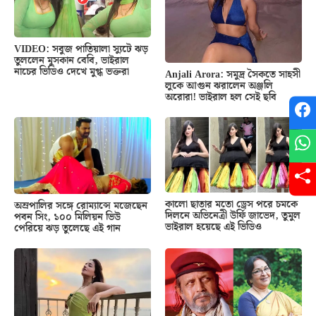
VIDEO: সবুজ পাতিয়ালা স্যুটে ঝড়
তুললেন মুসকান বেবি, ভাইরাল
নাচের ভিডিও দেখে মুগ্ধ ভক্তরা
Anjali Arora: সমুদ্র সৈকতে সাহসী
লুকে আগুন ঝরালেন অঞ্জলি
অরোরা! ভাইরাল হল সেই ছবি
কালো ছাতার মতো ড্রেস পরে চমকে
অম্রপালির সঙ্গে রোম্যান্সে মজেছেন
দিলনে অভিনেত্রী উর্ফি জাভেদ, তুমুল
পবন সিং, ১০০ মিলিয়ন ভিউ
ভাইরাল হয়েছে এই ভিডিও
পেরিয়ে ঝড় তুলেছে এই গান