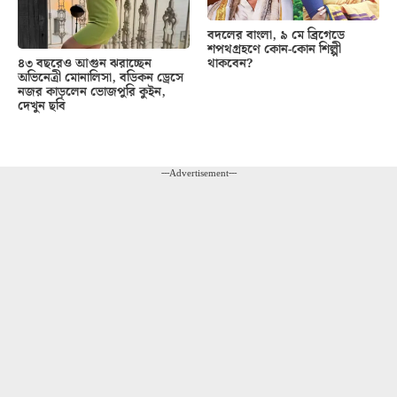
বদলের বাংলা, ৯ মে ব্রিগেডে
শপথগ্রহণে কোন-কোন শিল্পী
থাকবেন?
৪৩ বছরেও আগুন ঝরাচ্ছেন
অভিনেত্রী মোনালিসা, বডিকন ড্রেসে
নজর কাড়লেন ভোজপুরি কুইন,
দেখুন ছবি
---Advertisement---