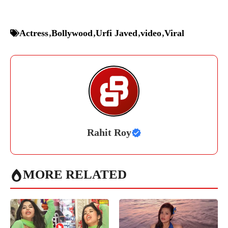
Actress
,
Bollywood
,
Urfi Javed
,
video
,
Viral
Rahit Roy
MORE RELATED