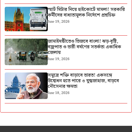
স্মার্ট মিটার নিয়ে হাইকোর্টে মামলা! সরকারি
কর্মীদের বাধ্যতামূলক নির্দেশে প্রশ্নচিহ্ন
June 19, 2026
জামাইষষ্ঠীতেও ভিজবে বাংলা! ঝড়-বৃষ্টি,
বজ্রপাত ও ভারী বর্ষণের সতর্কতা একাধিক
জেলায়
June 19, 2026
সমুদ্রে শক্তি বাড়াবে ভারত! একসঙ্গে
উদ্বোধন হতে পারে ৩ যুদ্ধজাহাজ, বাড়বে
নৌসেনার ক্ষমতা
June 18, 2026