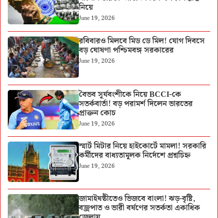
নিয়ে
June 19, 2026
রবিবারও মিলবে মিড ডে মিল! যোগ দিবসে
বড় ঘোষণা পশ্চিমবঙ্গ সরকারের
June 19, 2026
বৈভব সূর্যবংশীকে নিয়ে BCCI-কে
সতর্কবার্তা! বড় পরামর্শ দিলেন ভারতের
প্রাক্তন কোচ
June 19, 2026
স্মার্ট মিটার নিয়ে হাইকোর্টে মামলা! সরকারি
কর্মীদের বাধ্যতামূলক নির্দেশে প্রশ্নচিহ্ন
June 19, 2026
জামাইষষ্ঠীতেও ভিজবে বাংলা! ঝড়-বৃষ্টি,
বজ্রপাত ও ভারী বর্ষণের সতর্কতা একাধিক
জেলায়