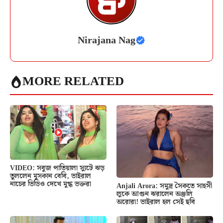
Nirajana Nag
MORE RELATED
VIDEO: সবুজ পাতিয়ালা স্যুটে ঝড়
তুললেন মুসকান বেবি, ভাইরাল
নাচের ভিডিও দেখে মুগ্ধ ভক্তরা
Anjali Arora: সমুদ্র সৈকতে সাহসী
লুকে আগুন ঝরালেন অঞ্জলি
অরোরা! ভাইরাল হল সেই ছবি