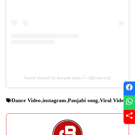
A post shared by punjabi suits ꪜ‍ ▫️ (@only.suit)
Dance Video
,
instagram
,
Panjabi song
,
Viral Video