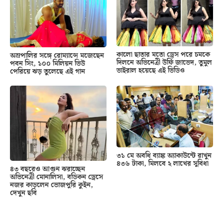
কালো ছাতার মতো ড্রেস পরে চমকে
অম্রপালির সঙ্গে রোম্যান্সে মজেছেন
দিলনে অভিনেত্রী উর্ফি জাভেদ, তুমুল
পবন সিং, ১০০ মিলিয়ন ভিউ
ভাইরাল হয়েছে এই ভিডিও
পেরিয়ে ঝড় তুলেছে এই গান
৩১ মে অবধি ব্যাঙ্ক অ্যাকাউন্টে রাখুন
৪৩৬ টাকা, মিলবে ২ লাখের সুবিধা
৪৩ বছরেও আগুন ঝরাচ্ছেন
অভিনেত্রী মোনালিসা, বডিকন ড্রেসে
নজর কাড়লেন ভোজপুরি কুইন,
দেখুন ছবি