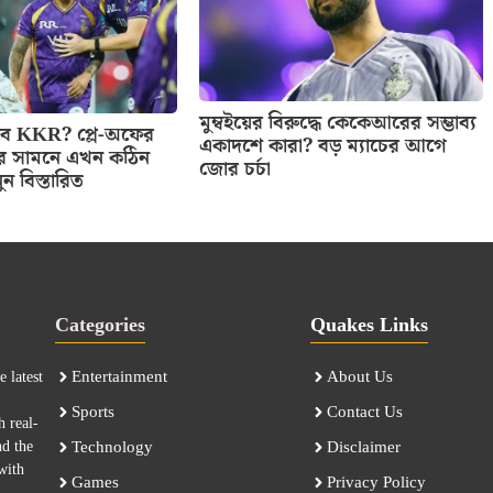
মুম্বইয়ের বিরুদ্ধে কেকেআরের সম্ভাব্য
বে KKR? প্লে-অফের
একাদশে কারা? বড় ম্যাচের আগে
র সামনে এখন কঠিন
জোর চর্চা
ন বিস্তারিত
Categories
Quakes Links
Entertainment
About Us
 latest
Sports
Contact Us
h real-
nd the
Technology
Disclaimer
with
Games
Privacy Policy