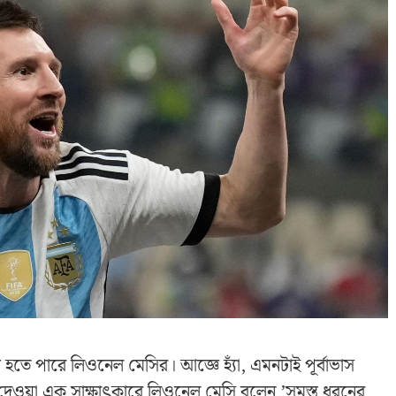
 হতে পারে লিওনেল মেসির। আজ্ঞে হ্যাঁ, এমনটাই পূর্বাভাস
দেওয়া এক সাক্ষাৎকারে লিওনেল মেসি বলেন,’সমস্ত ধরনের