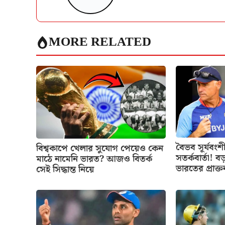
MORE RELATED
বৈভব সূর্যবং
বিশ্বকাপে খেলার সুযোগ পেয়েও কেন
সতর্কবার্তা! ব
মাঠে নামেনি ভারত? আজও বিতর্ক
ভারতের প্রাক
সেই সিদ্ধান্ত নিয়ে