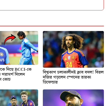
শীকে নিয়ে BCCI-কে
বিশ্বকাপ চলাকালীনই ক্লাব বদল! বিরল
ড় পরামর্শ দিলেন
নজির গড়লেন স্পেনের তারকা
্তন কোচ
ডিফেন্ডার