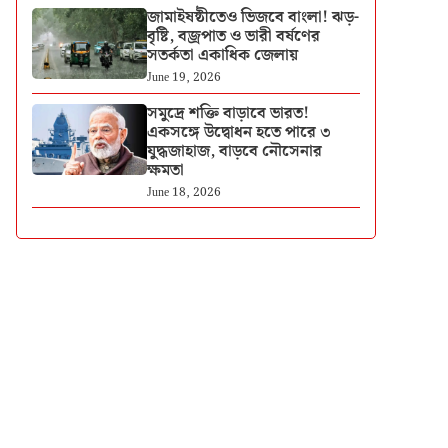
জামাইষষ্ঠীতেও ভিজবে বাংলা! ঝড়-
বৃষ্টি, বজ্রপাত ও ভারী বর্ষণের
সতর্কতা একাধিক জেলায়
June 19, 2026
সমুদ্রে শক্তি বাড়াবে ভারত!
একসঙ্গে উদ্বোধন হতে পারে ৩
যুদ্ধজাহাজ, বাড়বে নৌসেনার
ক্ষমতা
June 18, 2026