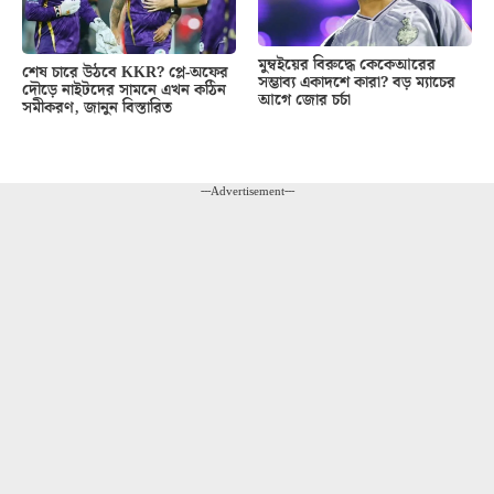
মুম্বইয়ের বিরুদ্ধে কেকেআরের
শেষ চারে উঠবে KKR? প্লে-অফের
সম্ভাব্য একাদশে কারা? বড় ম্যাচের
দৌড়ে নাইটদের সামনে এখন কঠিন
আগে জোর চর্চা
সমীকরণ, জানুন বিস্তারিত
---Advertisement---