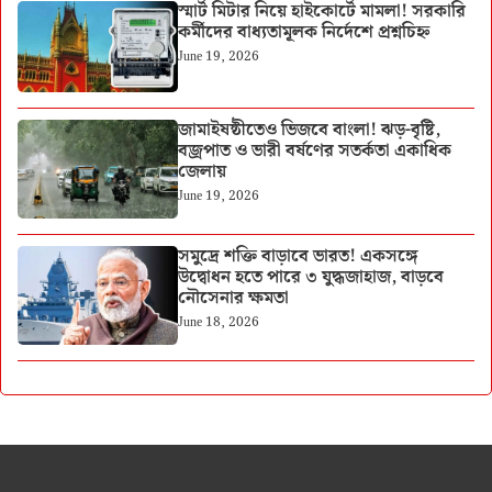
স্মার্ট মিটার নিয়ে হাইকোর্টে মামলা! সরকারি
কর্মীদের বাধ্যতামূলক নির্দেশে প্রশ্নচিহ্ন
June 19, 2026
জামাইষষ্ঠীতেও ভিজবে বাংলা! ঝড়-বৃষ্টি,
বজ্রপাত ও ভারী বর্ষণের সতর্কতা একাধিক
জেলায়
June 19, 2026
সমুদ্রে শক্তি বাড়াবে ভারত! একসঙ্গে
উদ্বোধন হতে পারে ৩ যুদ্ধজাহাজ, বাড়বে
নৌসেনার ক্ষমতা
June 18, 2026