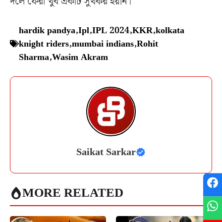
দলে ফেরা খুব একটি সুখকর হয়নি।
hardik pandya
,
Ipl
,
IPL 2024
,
KKR
,
kolkata
knight riders
,
mumbai indians
,
Rohit
Sharma
,
Wasim Akram
Saikat Sarkar
MORE RELATED