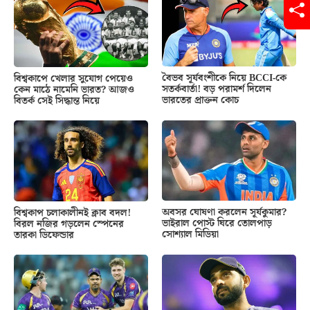
বৈভব সূর্যবংশীকে নিয়ে BCCI-কে
বিশ্বকাপে খেলার সুযোগ পেয়েও
সতর্কবার্তা! বড় পরামর্শ দিলেন
কেন মাঠে নামেনি ভারত? আজও
ভারতের প্রাক্তন কোচ
বিতর্ক সেই সিদ্ধান্ত নিয়ে
অবসর ঘোষণা করলেন সূর্যকুমার?
বিশ্বকাপ চলাকালীনই ক্লাব বদল!
ভাইরাল পোস্ট ঘিরে তোলপাড়
বিরল নজির গড়লেন স্পেনের
সোশ্যাল মিডিয়া
তারকা ডিফেন্ডার