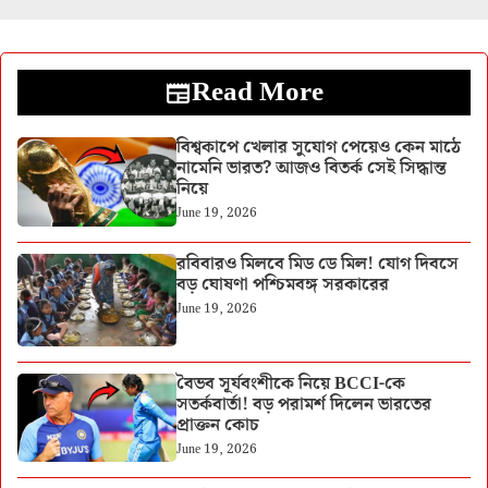
Read More
বিশ্বকাপে খেলার সুযোগ পেয়েও কেন মাঠে
নামেনি ভারত? আজও বিতর্ক সেই সিদ্ধান্ত
নিয়ে
June 19, 2026
রবিবারও মিলবে মিড ডে মিল! যোগ দিবসে
বড় ঘোষণা পশ্চিমবঙ্গ সরকারের
June 19, 2026
বৈভব সূর্যবংশীকে নিয়ে BCCI-কে
সতর্কবার্তা! বড় পরামর্শ দিলেন ভারতের
প্রাক্তন কোচ
June 19, 2026