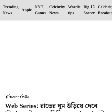
Skip
Trending
NYT
Celebrity
Wordle
Big 12
Celebrit
to
Apple
News
Games
News
tips
Soccer
Breaku
content
বিনোদন
বলিউড
Web Series: রাতের ঘুম উড়িয়ে দেবে