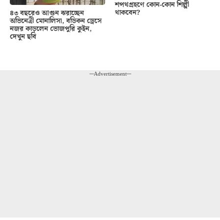
শপথগ্রহণে কোন-কোন শিল্পী
থাকবেন?
৪৩ বছরেও আগুন ঝরাচ্ছেন
অভিনেত্রী মোনালিসা, বডিকন ড্রেসে
নজর কাড়লেন ভোজপুরি কুইন,
দেখুন ছবি
---Advertisement---