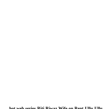
hot web series
,
Riti Riwaz Wife on Rent
,
Ullu
,
Ullu