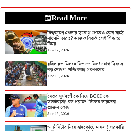
Read More
বিশ্বকাপে খেলার সুযোগ পেয়েও কেন মাঠে
নামেনি ভারত? আজও বিতর্ক সেই সিদ্ধান্ত
নিয়ে
June 19, 2026
রবিবারও মিলবে মিড ডে মিল! যোগ দিবসে
বড় ঘোষণা পশ্চিমবঙ্গ সরকারের
June 19, 2026
বৈভব সূর্যবংশীকে নিয়ে BCCI-কে
সতর্কবার্তা! বড় পরামর্শ দিলেন ভারতের
প্রাক্তন কোচ
June 19, 2026
স্মার্ট মিটার নিয়ে হাইকোর্টে মামলা! সরকারি