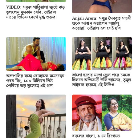
VIDEO: সবুজ পাতিয়ালা স্যুটে ঝড়
তুললেন মুসকান বেবি, ভাইরাল
নাচের ভিডিও দেখে মুগ্ধ ভক্তরা
Anjali Arora: সমুদ্র সৈকতে সাহসী
লুকে আগুন ঝরালেন অঞ্জলি
অরোরা! ভাইরাল হল সেই ছবি
কালো ছাতার মতো ড্রেস পরে চমকে
অম্রপালির সঙ্গে রোম্যান্সে মজেছেন
দিলনে অভিনেত্রী উর্ফি জাভেদ, তুমুল
পবন সিং, ১০০ মিলিয়ন ভিউ
ভাইরাল হয়েছে এই ভিডিও
পেরিয়ে ঝড় তুলেছে এই গান
বদলের বাংলা, ৯ মে ব্রিগেডে