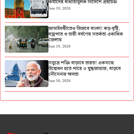
কর্মীদের বাধ্যতামূলক নির্দেশে প্রশ্নচিহ্ন
June 19, 2026
জামাইষষ্ঠীতেও ভিজবে বাংলা! ঝড়-বৃষ্টি,
বজ্রপাত ও ভারী বর্ষণের সতর্কতা একাধিক
জেলায়
June 19, 2026
সমুদ্রে শক্তি বাড়াবে ভারত! একসঙ্গে
উদ্বোধন হতে পারে ৩ যুদ্ধজাহাজ, বাড়বে
নৌসেনার ক্ষমতা
June 18, 2026