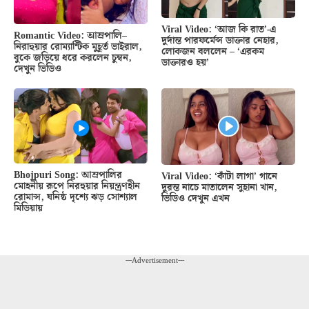
Viral Video: ‘আজ কি রাত’-এ
Romantic Video: আম্রপালি–
দুর্দান্ত পারফর্মেন্স ডাক্তার নেহার,
নিরাহুয়ার রোম্যান্টিক মুহূর্ত ভাইরাল,
লোকজন বললেন – ‘এরকম
বুকে জড়িয়ে ধরে করলেন চুম্বন,
ডাক্তারও হয়’
দেখুন ভিডিও
Bhojpuri Song: আম্রপালির
Viral Video: ‘কাঁটা লাগা’ গানে
মোহনীয় রূপে নিরহুয়ার নিয়ন্ত্রণহীন
দুরন্ত নাচে মাতালেন সুহানা খান,
রোমান্স, ঘনিষ্ঠ দৃশ্যে ঝড় সোশ্যাল
ভিডিও দেখুন এখন
মিডিয়ায়
---Advertisement---