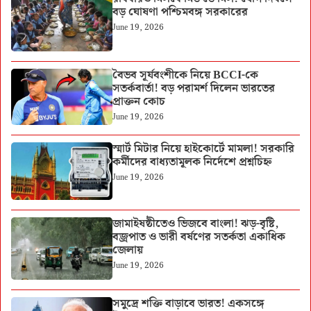
বড় ঘোষণা পশ্চিমবঙ্গ সরকারের
June 19, 2026
বৈভব সূর্যবংশীকে নিয়ে BCCI-কে
সতর্কবার্তা! বড় পরামর্শ দিলেন ভারতের
প্রাক্তন কোচ
June 19, 2026
স্মার্ট মিটার নিয়ে হাইকোর্টে মামলা! সরকারি
কর্মীদের বাধ্যতামূলক নির্দেশে প্রশ্নচিহ্ন
June 19, 2026
জামাইষষ্ঠীতেও ভিজবে বাংলা! ঝড়-বৃষ্টি,
বজ্রপাত ও ভারী বর্ষণের সতর্কতা একাধিক
জেলায়
June 19, 2026
সমুদ্রে শক্তি বাড়াবে ভারত! একসঙ্গে