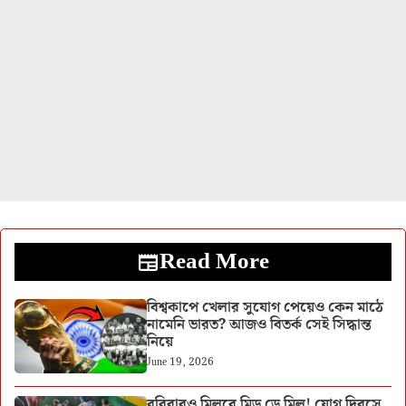
Read More
বিশ্বকাপে খেলার সুযোগ পেয়েও কেন মাঠে
নামেনি ভারত? আজও বিতর্ক সেই সিদ্ধান্ত
নিয়ে
June 19, 2026
রবিবারও মিলবে মিড ডে মিল! যোগ দিবসে