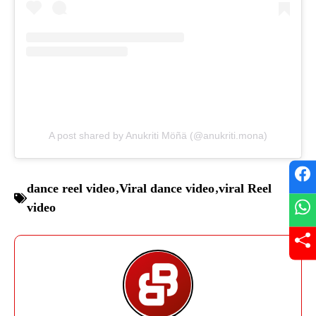
A post shared by Anukriti Möñä (@anukriti.mona)
dance reel video
,
Viral dance video
,
viral Reel
video