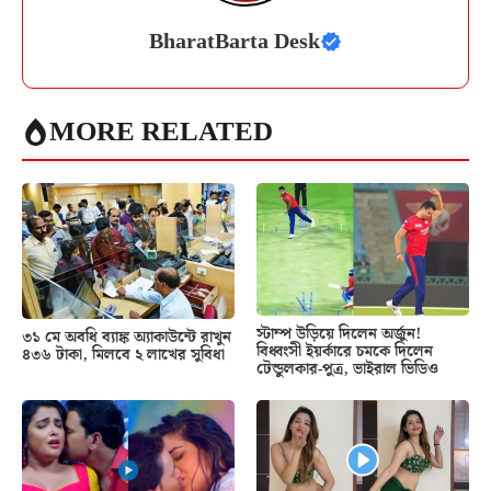
BharatBarta Desk
MORE RELATED
স্টাম্প উড়িয়ে দিলেন অর্জুন!
৩১ মে অবধি ব্যাঙ্ক অ্যাকাউন্টে রাখুন
বিধ্বংসী ইয়র্কারে চমকে দিলেন
৪৩৬ টাকা, মিলবে ২ লাখের সুবিধা
টেন্ডুলকার-পুত্র, ভাইরাল ভিডিও