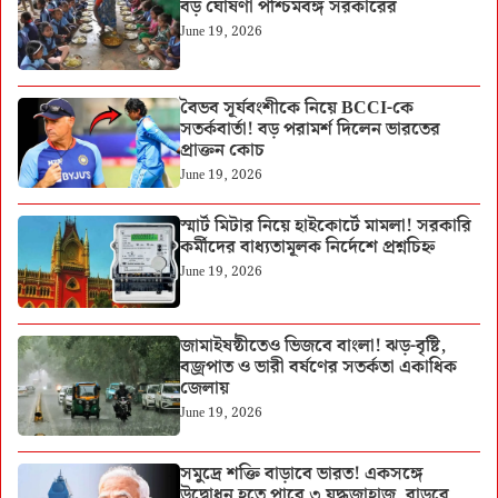
বড় ঘোষণা পশ্চিমবঙ্গ সরকারের
June 19, 2026
বৈভব সূর্যবংশীকে নিয়ে BCCI-কে
সতর্কবার্তা! বড় পরামর্শ দিলেন ভারতের
প্রাক্তন কোচ
June 19, 2026
স্মার্ট মিটার নিয়ে হাইকোর্টে মামলা! সরকারি
কর্মীদের বাধ্যতামূলক নির্দেশে প্রশ্নচিহ্ন
June 19, 2026
জামাইষষ্ঠীতেও ভিজবে বাংলা! ঝড়-বৃষ্টি,
বজ্রপাত ও ভারী বর্ষণের সতর্কতা একাধিক
জেলায়
June 19, 2026
সমুদ্রে শক্তি বাড়াবে ভারত! একসঙ্গে
উদ্বোধন হতে পারে ৩ যুদ্ধজাহাজ, বাড়বে