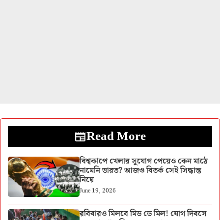
Read More
বিশ্বকাপে খেলার সুযোগ পেয়েও কেন মাঠে
নামেনি ভারত? আজও বিতর্ক সেই সিদ্ধান্ত
নিয়ে
June 19, 2026
রবিবারও মিলবে মিড ডে মিল! যোগ দিবসে