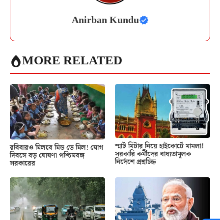
Anirban Kundu
MORE RELATED
স্মার্ট মিটার নিয়ে হাইকোর্টে মামলা!
রবিবারও মিলবে মিড ডে মিল! যোগ
সরকারি কর্মীদের বাধ্যতামূলক
দিবসে বড় ঘোষণা পশ্চিমবঙ্গ
নির্দেশে প্রশ্নচিহ্ন
সরকারের