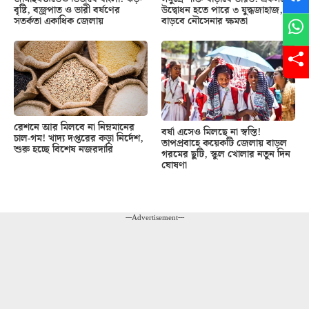
বৃষ্টি, বজ্রপাত ও ভারী বর্ষণের
উদ্বোধন হতে পারে ৩ যুদ্ধজাহাজ,
সতর্কতা একাধিক জেলায়
বাড়বে নৌসেনার ক্ষমতা
রেশনে আর মিলবে না নিম্নমানের
বর্ষা এসেও মিলছে না স্বস্তি!
চাল-গম! খাদ্য দপ্তরের কড়া নির্দেশ,
তাপপ্রবাহে কয়েকটি জেলায় বাড়ল
শুরু হচ্ছে বিশেষ নজরদারি
গরমের ছুটি, স্কুল খোলার নতুন দিন
ঘোষণা
---Advertisement---