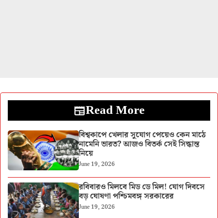
Read More
বিশ্বকাপে খেলার সুযোগ পেয়েও কেন মাঠে
নামেনি ভারত? আজও বিতর্ক সেই সিদ্ধান্ত
নিয়ে
June 19, 2026
রবিবারও মিলবে মিড ডে মিল! যোগ দিবসে
বড় ঘোষণা পশ্চিমবঙ্গ সরকারের
June 19, 2026