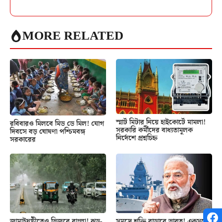
MORE RELATED
স্মার্ট মিটার নিয়ে হাইকোর্টে মামলা!
রবিবারও মিলবে মিড ডে মিল! যোগ
সরকারি কর্মীদের বাধ্যতামূলক
দিবসে বড় ঘোষণা পশ্চিমবঙ্গ
নির্দেশে প্রশ্নচিহ্ন
সরকারের
জামাইষষ্ঠীতেও ভিজবে বাংলা! ঝড়-
সমুদ্রে শক্তি বাড়াবে ভারত! একসঙ্গে