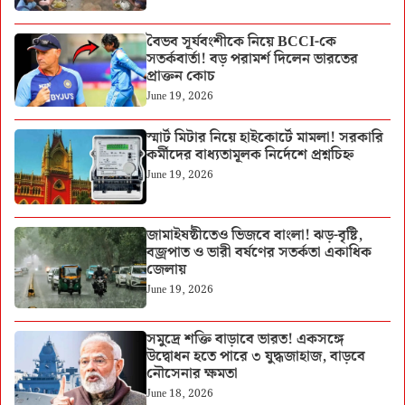
বৈভব সূর্যবংশীকে নিয়ে BCCI-কে
সতর্কবার্তা! বড় পরামর্শ দিলেন ভারতের
প্রাক্তন কোচ
June 19, 2026
স্মার্ট মিটার নিয়ে হাইকোর্টে মামলা! সরকারি
কর্মীদের বাধ্যতামূলক নির্দেশে প্রশ্নচিহ্ন
June 19, 2026
জামাইষষ্ঠীতেও ভিজবে বাংলা! ঝড়-বৃষ্টি,
বজ্রপাত ও ভারী বর্ষণের সতর্কতা একাধিক
জেলায়
June 19, 2026
সমুদ্রে শক্তি বাড়াবে ভারত! একসঙ্গে
উদ্বোধন হতে পারে ৩ যুদ্ধজাহাজ, বাড়বে
নৌসেনার ক্ষমতা
June 18, 2026