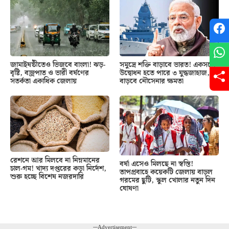
জামাইষষ্ঠীতেও ভিজবে বাংলা! ঝড়-
সমুদ্রে শক্তি বাড়াবে ভারত! একসঙ্গে
বৃষ্টি, বজ্রপাত ও ভারী বর্ষণের
উদ্বোধন হতে পারে ৩ যুদ্ধজাহাজ,
সতর্কতা একাধিক জেলায়
বাড়বে নৌসেনার ক্ষমতা
রেশনে আর মিলবে না নিম্নমানের
বর্ষা এসেও মিলছে না স্বস্তি!
চাল-গম! খাদ্য দপ্তরের কড়া নির্দেশ,
তাপপ্রবাহে কয়েকটি জেলায় বাড়ল
শুরু হচ্ছে বিশেষ নজরদারি
গরমের ছুটি, স্কুল খোলার নতুন দিন
ঘোষণা
---Advertisement---