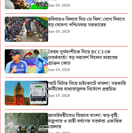
June 19, 2026
রবিবারও মিলবে মিড ডে মিল! যোগ দিবসে
বড় ঘোষণা পশ্চিমবঙ্গ সরকারের
June 19, 2026
বৈভব সূর্যবংশীকে নিয়ে BCCI-কে
সতর্কবার্তা! বড় পরামর্শ দিলেন ভারতের
প্রাক্তন কোচ
June 19, 2026
স্মার্ট মিটার নিয়ে হাইকোর্টে মামলা! সরকারি
কর্মীদের বাধ্যতামূলক নির্দেশে প্রশ্নচিহ্ন
June 19, 2026
জামাইষষ্ঠীতেও ভিজবে বাংলা! ঝড়-বৃষ্টি,
বজ্রপাত ও ভারী বর্ষণের সতর্কতা একাধিক
জেলায়