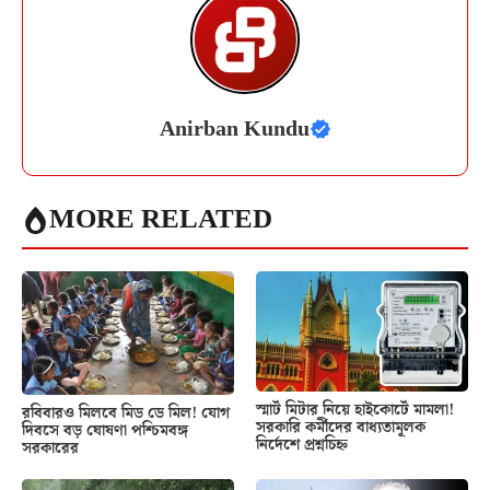
Anirban Kundu
MORE RELATED
স্মার্ট মিটার নিয়ে হাইকোর্টে মামলা!
রবিবারও মিলবে মিড ডে মিল! যোগ
সরকারি কর্মীদের বাধ্যতামূলক
দিবসে বড় ঘোষণা পশ্চিমবঙ্গ
নির্দেশে প্রশ্নচিহ্ন
সরকারের