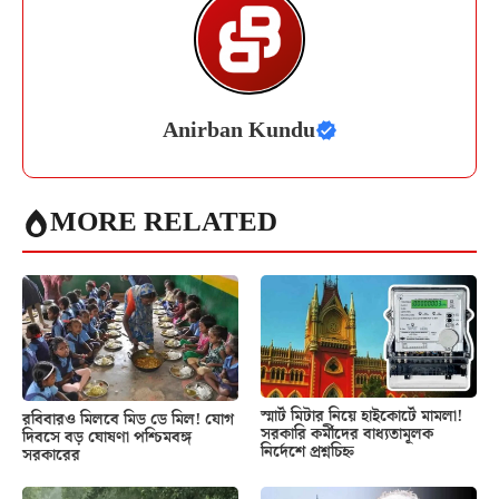
Anirban Kundu
MORE RELATED
স্মার্ট মিটার নিয়ে হাইকোর্টে মামলা!
রবিবারও মিলবে মিড ডে মিল! যোগ
সরকারি কর্মীদের বাধ্যতামূলক
দিবসে বড় ঘোষণা পশ্চিমবঙ্গ
নির্দেশে প্রশ্নচিহ্ন
সরকারের