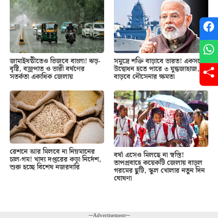
জামাইষষ্ঠীতেও ভিজবে বাংলা! ঝড়-
সমুদ্রে শক্তি বাড়াবে ভারত! একসঙ্গে
বৃষ্টি, বজ্রপাত ও ভারী বর্ষণের
উদ্বোধন হতে পারে ৩ যুদ্ধজাহাজ,
সতর্কতা একাধিক জেলায়
বাড়বে নৌসেনার ক্ষমতা
রেশনে আর মিলবে না নিম্নমানের
বর্ষা এসেও মিলছে না স্বস্তি!
চাল-গম! খাদ্য দপ্তরের কড়া নির্দেশ,
তাপপ্রবাহে কয়েকটি জেলায় বাড়ল
শুরু হচ্ছে বিশেষ নজরদারি
গরমের ছুটি, স্কুল খোলার নতুন দিন
ঘোষণা
---Advertisement---