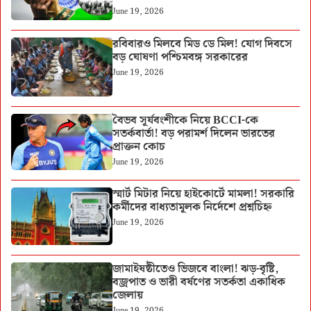
June 19, 2026
রবিবারও মিলবে মিড ডে মিল! যোগ দিবসে
বড় ঘোষণা পশ্চিমবঙ্গ সরকারের
June 19, 2026
বৈভব সূর্যবংশীকে নিয়ে BCCI-কে
সতর্কবার্তা! বড় পরামর্শ দিলেন ভারতের
প্রাক্তন কোচ
June 19, 2026
স্মার্ট মিটার নিয়ে হাইকোর্টে মামলা! সরকারি
কর্মীদের বাধ্যতামূলক নির্দেশে প্রশ্নচিহ্ন
June 19, 2026
জামাইষষ্ঠীতেও ভিজবে বাংলা! ঝড়-বৃষ্টি,
বজ্রপাত ও ভারী বর্ষণের সতর্কতা একাধিক
জেলায়
June 19, 2026