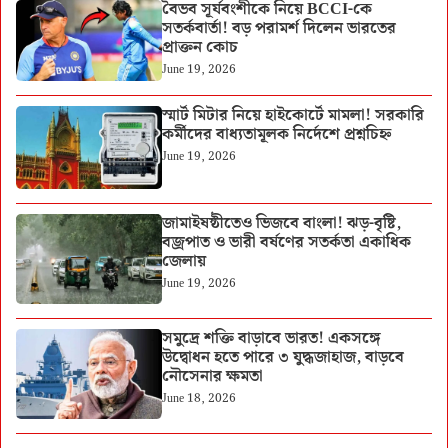
বৈভব সূর্যবংশীকে নিয়ে BCCI-কে
সতর্কবার্তা! বড় পরামর্শ দিলেন ভারতের
প্রাক্তন কোচ
June 19, 2026
স্মার্ট মিটার নিয়ে হাইকোর্টে মামলা! সরকারি
কর্মীদের বাধ্যতামূলক নির্দেশে প্রশ্নচিহ্ন
June 19, 2026
জামাইষষ্ঠীতেও ভিজবে বাংলা! ঝড়-বৃষ্টি,
বজ্রপাত ও ভারী বর্ষণের সতর্কতা একাধিক
জেলায়
June 19, 2026
সমুদ্রে শক্তি বাড়াবে ভারত! একসঙ্গে
উদ্বোধন হতে পারে ৩ যুদ্ধজাহাজ, বাড়বে
নৌসেনার ক্ষমতা
June 18, 2026