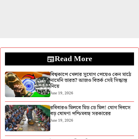
Read More
বিশ্বকাপে খেলার সুযোগ পেয়েও কেন মাঠে
নামেনি ভারত? আজও বিতর্ক সেই সিদ্ধান্ত
নিয়ে
June 19, 2026
রবিবারও মিলবে মিড ডে মিল! যোগ দিবসে
বড় ঘোষণা পশ্চিমবঙ্গ সরকারের
June 19, 2026