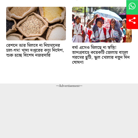
রেশনে আর মিলবে না নিম্নমানের
বর্ষা এসেও মিলছে না স্বস্তি!
চাল-গম! খাদ্য দপ্তরের কড়া নির্দেশ,
তাপপ্রবাহে কয়েকটি জেলায় বাড়ল
শুরু হচ্ছে বিশেষ নজরদারি
গরমের ছুটি, স্কুল খোলার নতুন দিন
ঘোষণা
---Advertisement---