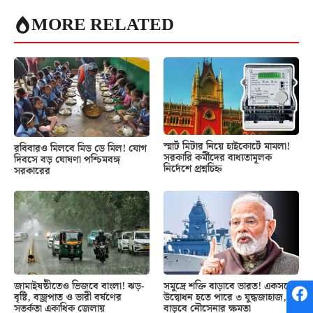
MORE RELATED
স্মার্ট মিটার নিয়ে হাইকোর্টে মামলা!
রবিবারও মিলবে মিড ডে মিল! যোগ
সরকারি কর্মীদের বাধ্যতামূলক
দিবসে বড় ঘোষণা পশ্চিমবঙ্গ
নির্দেশে প্রশ্নচিহ্ন
সরকারের
জামাইষষ্ঠীতেও ভিজবে বাংলা! ঝড়-
সমুদ্রে শক্তি বাড়াবে ভারত! একসঙ্গে
বৃষ্টি, বজ্রপাত ও ভারী বর্ষণের
উদ্বোধন হতে পারে ৩ যুদ্ধজাহাজ,
সতর্কতা একাধিক জেলায়
বাড়বে নৌসেনার ক্ষমতা