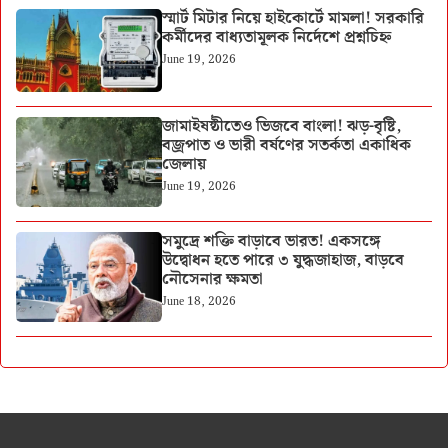
স্মার্ট মিটার নিয়ে হাইকোর্টে মামলা! সরকারি
কর্মীদের বাধ্যতামূলক নির্দেশে প্রশ্নচিহ্ন
June 19, 2026
জামাইষষ্ঠীতেও ভিজবে বাংলা! ঝড়-বৃষ্টি,
বজ্রপাত ও ভারী বর্ষণের সতর্কতা একাধিক
জেলায়
June 19, 2026
সমুদ্রে শক্তি বাড়াবে ভারত! একসঙ্গে
উদ্বোধন হতে পারে ৩ যুদ্ধজাহাজ, বাড়বে
নৌসেনার ক্ষমতা
June 18, 2026