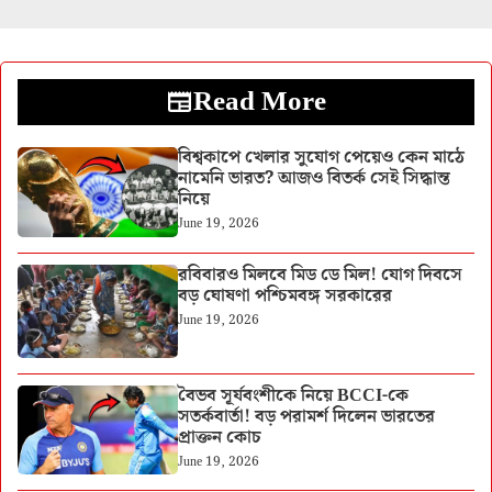
Read More
বিশ্বকাপে খেলার সুযোগ পেয়েও কেন মাঠে
নামেনি ভারত? আজও বিতর্ক সেই সিদ্ধান্ত
নিয়ে
June 19, 2026
রবিবারও মিলবে মিড ডে মিল! যোগ দিবসে
বড় ঘোষণা পশ্চিমবঙ্গ সরকারের
June 19, 2026
বৈভব সূর্যবংশীকে নিয়ে BCCI-কে
সতর্কবার্তা! বড় পরামর্শ দিলেন ভারতের
প্রাক্তন কোচ
June 19, 2026