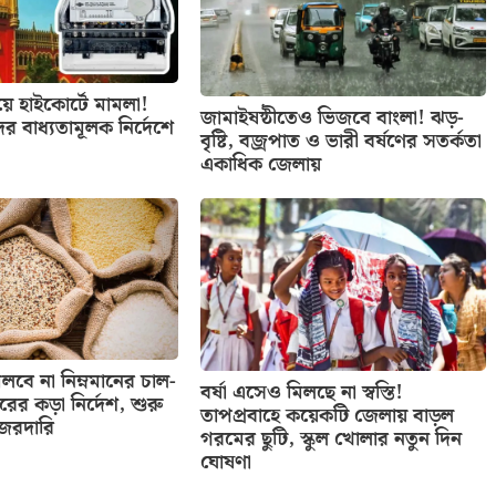
িয়ে হাইকোর্টে মামলা!
জামাইষষ্ঠীতেও ভিজবে বাংলা! ঝড়-
ের বাধ্যতামূলক নির্দেশে
বৃষ্টি, বজ্রপাত ও ভারী বর্ষণের সতর্কতা
একাধিক জেলায়
বে না নিম্নমানের চাল-
বর্ষা এসেও মিলছে না স্বস্তি!
তরের কড়া নির্দেশ, শুরু
তাপপ্রবাহে কয়েকটি জেলায় বাড়ল
নজরদারি
গরমের ছুটি, স্কুল খোলার নতুন দিন
ঘোষণা