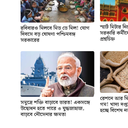
স্মার্ট মিটার ন
রবিবারও মিলবে মিড ডে মিল! যোগ
সরকারি কর্মীদ
দিবসে বড় ঘোষণা পশ্চিমবঙ্গ
প্রশ্নচিহ্ন
সরকারের
রেশনে আর মিল
সমুদ্রে শক্তি বাড়াবে ভারত! একসঙ্গে
গম! খাদ্য দপ্
উদ্বোধন হতে পারে ৩ যুদ্ধজাহাজ,
হচ্ছে বিশেষ 
বাড়বে নৌসেনার ক্ষমতা