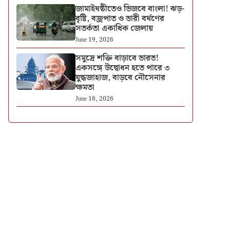
জামাইষষ্ঠীতেও ভিজবে বাংলা! ঝড়-
বৃষ্টি, বজ্রপাত ও ভারী বর্ষণের
সতর্কতা একাধিক জেলায়
June 19, 2026
সমুদ্রে শক্তি বাড়াবে ভারত!
একসঙ্গে উদ্বোধন হতে পারে ৩
যুদ্ধজাহাজ, বাড়বে নৌসেনার
ক্ষমতা
June 18, 2026