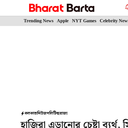
Skip
to
content
Trending News
Apple
NYT Games
Celebrity New
কলকাতা
নিউজ
পলিটিক্স
রাজ্য
হাজিরা এড়ানোর চেষ্টা ব‍্যর্