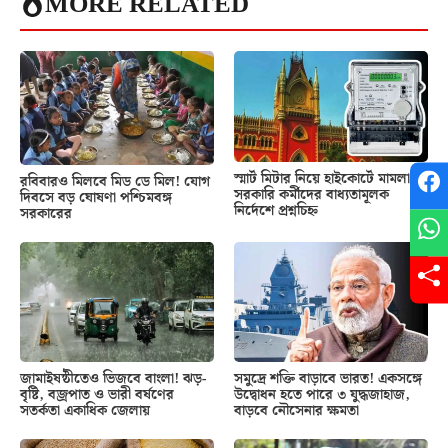
MORE RELATED
স্মার্ট মিটার নিয়ে হাইকোর্টে মামলা!
রবিবারও মিলবে মিড ডে মিল! যোগ
সরকারি কর্মীদের বাধ্যতামূলক
দিবসে বড় ঘোষণা পশ্চিমবঙ্গ
নির্দেশে প্রশ্নচিহ্ন
সরকারের
জামাইষষ্ঠীতেও ভিজবে বাংলা! ঝড়-
সমুদ্রে শক্তি বাড়াবে ভারত! একসঙ্গে
বৃষ্টি, বজ্রপাত ও ভারী বর্ষণের
উদ্বোধন হতে পারে ৩ যুদ্ধজাহাজ,
সতর্কতা একাধিক জেলায়
বাড়বে নৌসেনার ক্ষমতা