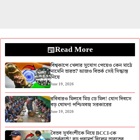
Read More
বিশ্বকাপে খেলার সুযোগ পেয়েও কেন মাঠে
নামেনি ভারত? আজও বিতর্ক সেই সিদ্ধান্ত
নিয়ে
June 19, 2026
রবিবারও মিলবে মিড ডে মিল! যোগ দিবসে
বড় ঘোষণা পশ্চিমবঙ্গ সরকারের
June 19, 2026
বৈভব সূর্যবংশীকে নিয়ে BCCI-কে
সতর্কবার্তা! বড় পরামর্শ দিলেন ভারতের