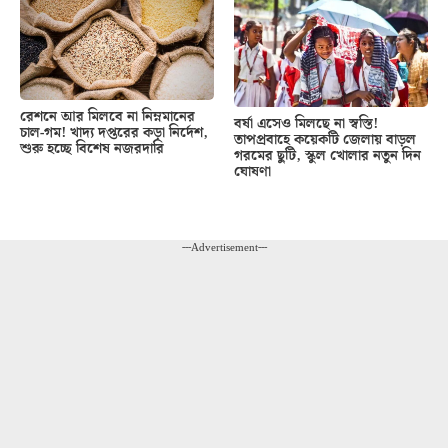
রেশনে আর মিলবে না নিম্নমানের
বর্ষা এসেও মিলছে না স্বস্তি!
চাল-গম! খাদ্য দপ্তরের কড়া নির্দেশ,
তাপপ্রবাহে কয়েকটি জেলায় বাড়ল
শুরু হচ্ছে বিশেষ নজরদারি
গরমের ছুটি, স্কুল খোলার নতুন দিন
ঘোষণা
---Advertisement---