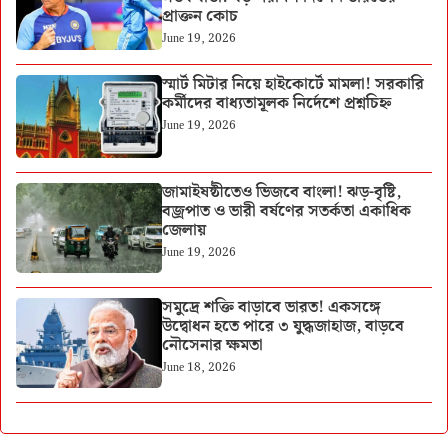
প্রাক্তন কোচ
June 19, 2026
স্মার্ট মিটার নিয়ে হাইকোর্টে মামলা! সরকারি
কর্মীদের বাধ্যতামূলক নির্দেশে প্রশ্নচিহ্ন
June 19, 2026
জামাইষষ্ঠীতেও ভিজবে বাংলা! ঝড়-বৃষ্টি,
বজ্রপাত ও ভারী বর্ষণের সতর্কতা একাধিক
জেলায়
June 19, 2026
সমুদ্রে শক্তি বাড়াবে ভারত! একসঙ্গে
উদ্বোধন হতে পারে ৩ যুদ্ধজাহাজ, বাড়বে
নৌসেনার ক্ষমতা
June 18, 2026