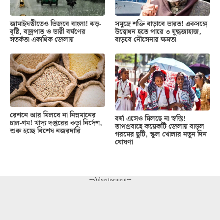
জামাইষষ্ঠীতেও ভিজবে বাংলা! ঝড়-
সমুদ্রে শক্তি বাড়াবে ভারত! একসঙ্গে
বৃষ্টি, বজ্রপাত ও ভারী বর্ষণের
উদ্বোধন হতে পারে ৩ যুদ্ধজাহাজ,
সতর্কতা একাধিক জেলায়
বাড়বে নৌসেনার ক্ষমতা
রেশনে আর মিলবে না নিম্নমানের
বর্ষা এসেও মিলছে না স্বস্তি!
চাল-গম! খাদ্য দপ্তরের কড়া নির্দেশ,
তাপপ্রবাহে কয়েকটি জেলায় বাড়ল
শুরু হচ্ছে বিশেষ নজরদারি
গরমের ছুটি, স্কুল খোলার নতুন দিন
ঘোষণা
---Advertisement---