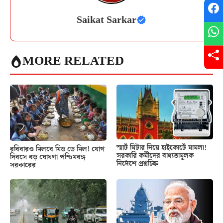
Saikat Sarkar
MORE RELATED
স্মার্ট মিটার নিয়ে হাইকোর্টে মামলা!
রবিবারও মিলবে মিড ডে মিল! যোগ
সরকারি কর্মীদের বাধ্যতামূলক
দিবসে বড় ঘোষণা পশ্চিমবঙ্গ
নির্দেশে প্রশ্নচিহ্ন
সরকারের