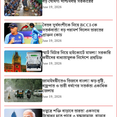
বড় ঘোষণা পশ্চিমবঙ্গ সরকারের
June 19, 2026
বৈভব সূর্যবংশীকে নিয়ে BCCI-কে
সতর্কবার্তা! বড় পরামর্শ দিলেন ভারতের
প্রাক্তন কোচ
June 19, 2026
স্মার্ট মিটার নিয়ে হাইকোর্টে মামলা! সরকারি
কর্মীদের বাধ্যতামূলক নির্দেশে প্রশ্নচিহ্ন
June 19, 2026
জামাইষষ্ঠীতেও ভিজবে বাংলা! ঝড়-বৃষ্টি,
বজ্রপাত ও ভারী বর্ষণের সতর্কতা একাধিক
জেলায়
June 19, 2026
সমুদ্রে শক্তি বাড়াবে ভারত! একসঙ্গে
উদ্বোধন হতে পারে ৩ যুদ্ধজাহাজ, বাড়বে