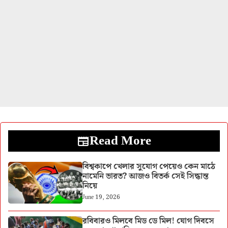
Read More
বিশ্বকাপে খেলার সুযোগ পেয়েও কেন মাঠে
নামেনি ভারত? আজও বিতর্ক সেই সিদ্ধান্ত
নিয়ে
June 19, 2026
রবিবারও মিলবে মিড ডে মিল! যোগ দিবসে