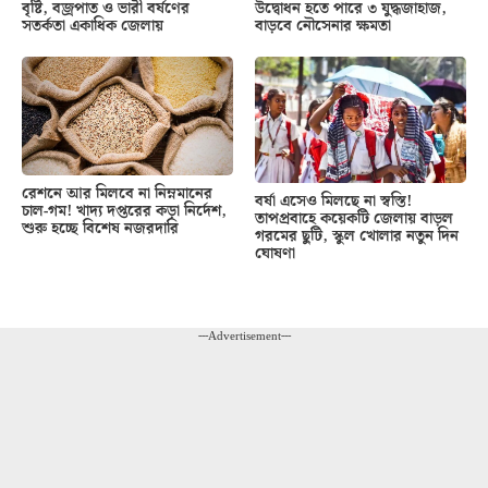
বৃষ্টি, বজ্রপাত ও ভারী বর্ষণের
উদ্বোধন হতে পারে ৩ যুদ্ধজাহাজ,
সতর্কতা একাধিক জেলায়
বাড়বে নৌসেনার ক্ষমতা
রেশনে আর মিলবে না নিম্নমানের
বর্ষা এসেও মিলছে না স্বস্তি!
চাল-গম! খাদ্য দপ্তরের কড়া নির্দেশ,
তাপপ্রবাহে কয়েকটি জেলায় বাড়ল
শুরু হচ্ছে বিশেষ নজরদারি
গরমের ছুটি, স্কুল খোলার নতুন দিন
ঘোষণা
---Advertisement---