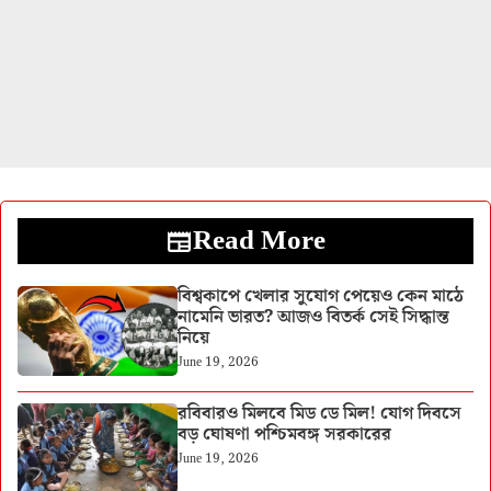
Read More
বিশ্বকাপে খেলার সুযোগ পেয়েও কেন মাঠে
নামেনি ভারত? আজও বিতর্ক সেই সিদ্ধান্ত
নিয়ে
June 19, 2026
রবিবারও মিলবে মিড ডে মিল! যোগ দিবসে
বড় ঘোষণা পশ্চিমবঙ্গ সরকারের
June 19, 2026