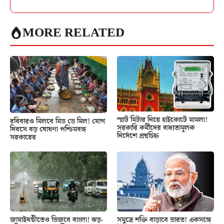
MORE RELATED
স্মার্ট মিটার নিয়ে হাইকোর্টে মামলা!
রবিবারও মিলবে মিড ডে মিল! যোগ
সরকারি কর্মীদের বাধ্যতামূলক
দিবসে বড় ঘোষণা পশ্চিমবঙ্গ
নির্দেশে প্রশ্নচিহ্ন
সরকারের
জামাইষষ্ঠীতেও ভিজবে বাংলা! ঝড়-
সমুদ্রে শক্তি বাড়াবে ভারত! একসঙ্গে