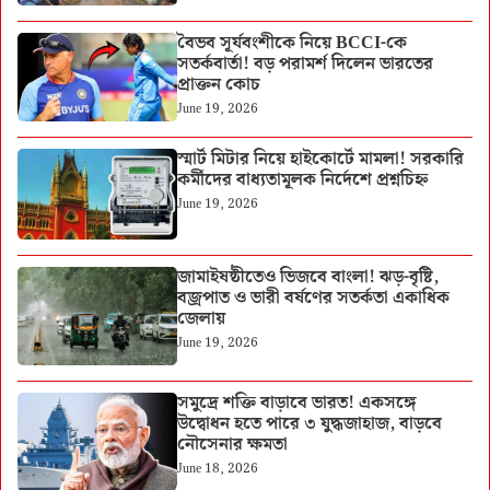
বৈভব সূর্যবংশীকে নিয়ে BCCI-কে
সতর্কবার্তা! বড় পরামর্শ দিলেন ভারতের
প্রাক্তন কোচ
June 19, 2026
স্মার্ট মিটার নিয়ে হাইকোর্টে মামলা! সরকারি
কর্মীদের বাধ্যতামূলক নির্দেশে প্রশ্নচিহ্ন
June 19, 2026
জামাইষষ্ঠীতেও ভিজবে বাংলা! ঝড়-বৃষ্টি,
বজ্রপাত ও ভারী বর্ষণের সতর্কতা একাধিক
জেলায়
June 19, 2026
সমুদ্রে শক্তি বাড়াবে ভারত! একসঙ্গে
উদ্বোধন হতে পারে ৩ যুদ্ধজাহাজ, বাড়বে
নৌসেনার ক্ষমতা
June 18, 2026